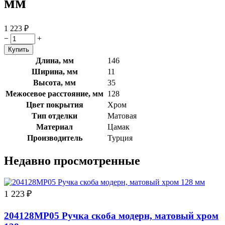
мм
1 223
₽
−
+
Длина, мм
146
Ширина, мм
11
Высота, мм
35
Межосевое расстояние, мм
128
Цвет покрытия
Хром
Тип отделки
Матовая
Материал
Цамак
Производитель
Турция
Недавно просмотренные
1 223
₽
204128MP05 Ручка скоба модерн, матовый хром