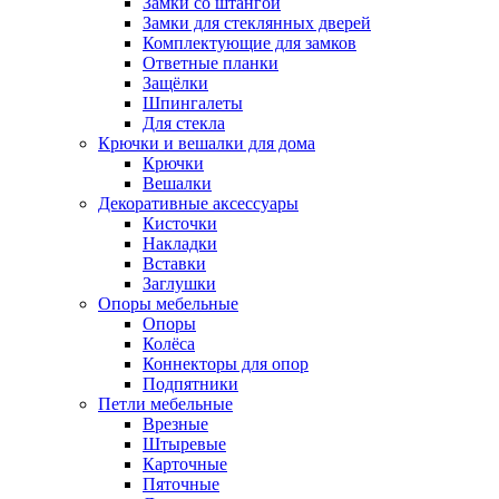
Замки со штангой
Замки для стеклянных дверей
Комплектующие для замков
Ответные планки
Защёлки
Шпингалеты
Для стекла
Крючки и вешалки для дома
Крючки
Вешалки
Декоративные аксессуары
Кисточки
Накладки
Вставки
Заглушки
Опоры мебельные
Опоры
Колёса
Коннекторы для опор
Подпятники
Петли мебельные
Врезные
Штыревые
Карточные
Пяточные