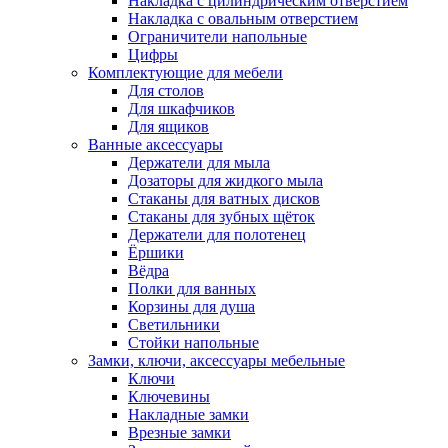
Накладка с цилиндрическим отверстием
Накладка с овальным отверстием
Ограничители напольные
Цифры
Комплектующие для мебели
Для столов
Для шкафчиков
Для ящиков
Ванные аксессуары
Держатели для мыла
Дозаторы для жидкого мыла
Стаканы для ватных дисков
Стаканы для зубных щёток
Держатели для полотенец
Ёршики
Вёдра
Полки для ванных
Корзины для душа
Светильники
Стойки напольные
Замки, ключи, аксессуары мебельные
Ключи
Ключевины
Накладные замки
Врезные замки