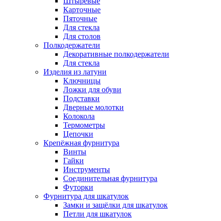
Штыревые
Карточные
Пяточные
Для стекла
Для столов
Полкодержатели
Декоративные полкодержатели
Для стекла
Изделия из латуни
Ключницы
Ложки для обуви
Подставки
Дверные молотки
Колокола
Термометры
Цепочки
Крепёжная фурнитура
Винты
Гайки
Инструменты
Соединительная фурнитура
Футорки
Фурнитура для шкатулок
Замки и защёлки для шкатулок
Петли для шкатулок