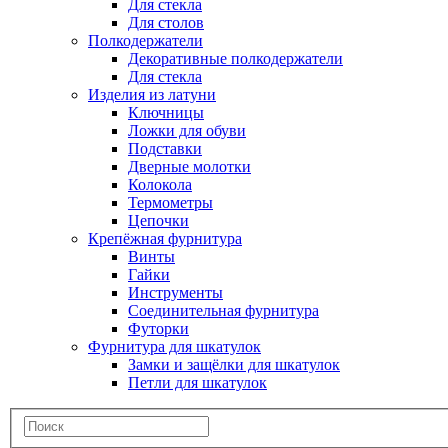
Для стекла
Для столов
Полкодержатели
Декоративные полкодержатели
Для стекла
Изделия из латуни
Ключницы
Ложки для обуви
Подставки
Дверные молотки
Колокола
Термометры
Цепочки
Крепёжная фурнитура
Винты
Гайки
Инструменты
Соединительная фурнитура
Футорки
Фурнитура для шкатулок
Замки и защёлки для шкатулок
Петли для шкатулок