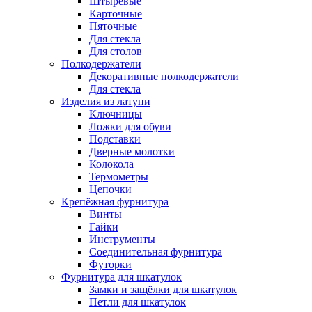
Штыревые
Карточные
Пяточные
Для стекла
Для столов
Полкодержатели
Декоративные полкодержатели
Для стекла
Изделия из латуни
Ключницы
Ложки для обуви
Подставки
Дверные молотки
Колокола
Термометры
Цепочки
Крепёжная фурнитура
Винты
Гайки
Инструменты
Соединительная фурнитура
Футорки
Фурнитура для шкатулок
Замки и защёлки для шкатулок
Петли для шкатулок