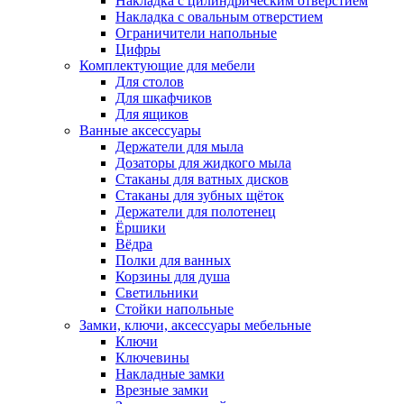
Накладка с цилиндрическим отверстием
Накладка с овальным отверстием
Ограничители напольные
Цифры
Комплектующие для мебели
Для столов
Для шкафчиков
Для ящиков
Ванные аксессуары
Держатели для мыла
Дозаторы для жидкого мыла
Стаканы для ватных дисков
Стаканы для зубных щёток
Держатели для полотенец
Ёршики
Вёдра
Полки для ванных
Корзины для душа
Светильники
Стойки напольные
Замки, ключи, аксессуары мебельные
Ключи
Ключевины
Накладные замки
Врезные замки