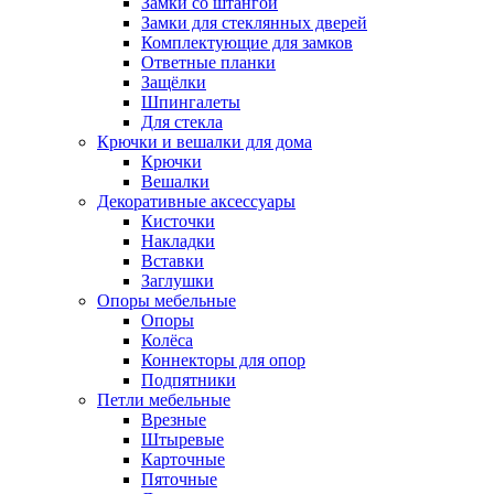
Замки со штангой
Замки для стеклянных дверей
Комплектующие для замков
Ответные планки
Защёлки
Шпингалеты
Для стекла
Крючки и вешалки для дома
Крючки
Вешалки
Декоративные аксессуары
Кисточки
Накладки
Вставки
Заглушки
Опоры мебельные
Опоры
Колёса
Коннекторы для опор
Подпятники
Петли мебельные
Врезные
Штыревые
Карточные
Пяточные