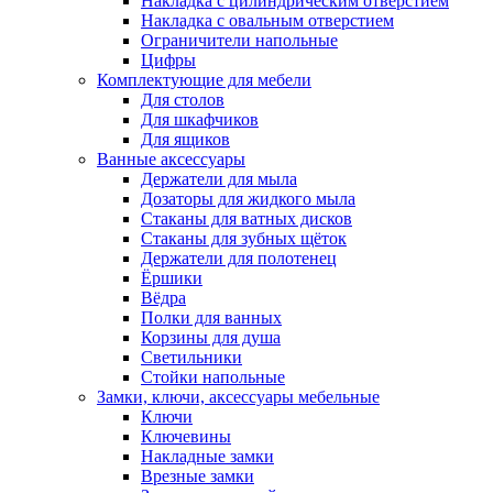
Накладка с цилиндрическим отверстием
Накладка с овальным отверстием
Ограничители напольные
Цифры
Комплектующие для мебели
Для столов
Для шкафчиков
Для ящиков
Ванные аксессуары
Держатели для мыла
Дозаторы для жидкого мыла
Стаканы для ватных дисков
Стаканы для зубных щёток
Держатели для полотенец
Ёршики
Вёдра
Полки для ванных
Корзины для душа
Светильники
Стойки напольные
Замки, ключи, аксессуары мебельные
Ключи
Ключевины
Накладные замки
Врезные замки