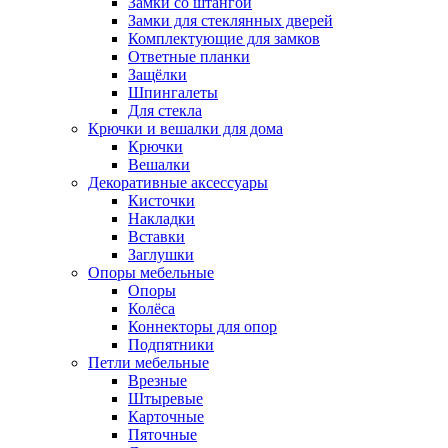
Замки со штангой
Замки для стеклянных дверей
Комплектующие для замков
Ответные планки
Защёлки
Шпингалеты
Для стекла
Крючки и вешалки для дома
Крючки
Вешалки
Декоративные аксессуары
Кисточки
Накладки
Вставки
Заглушки
Опоры мебельные
Опоры
Колёса
Коннекторы для опор
Подпятники
Петли мебельные
Врезные
Штыревые
Карточные
Пяточные