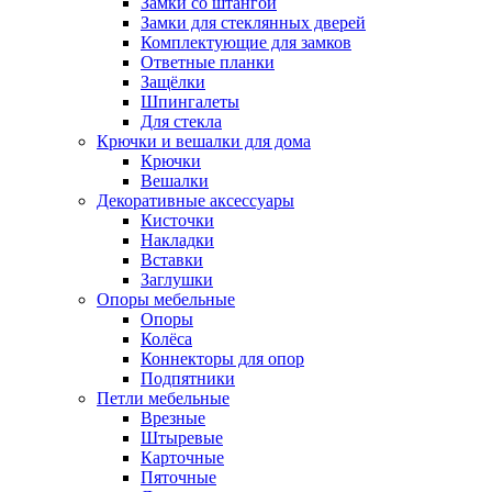
Замки со штангой
Замки для стеклянных дверей
Комплектующие для замков
Ответные планки
Защёлки
Шпингалеты
Для стекла
Крючки и вешалки для дома
Крючки
Вешалки
Декоративные аксессуары
Кисточки
Накладки
Вставки
Заглушки
Опоры мебельные
Опоры
Колёса
Коннекторы для опор
Подпятники
Петли мебельные
Врезные
Штыревые
Карточные
Пяточные