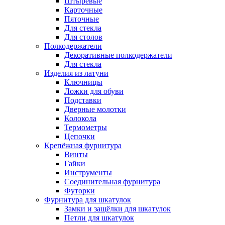
Штыревые
Карточные
Пяточные
Для стекла
Для столов
Полкодержатели
Декоративные полкодержатели
Для стекла
Изделия из латуни
Ключницы
Ложки для обуви
Подставки
Дверные молотки
Колокола
Термометры
Цепочки
Крепёжная фурнитура
Винты
Гайки
Инструменты
Соединительная фурнитура
Футорки
Фурнитура для шкатулок
Замки и защёлки для шкатулок
Петли для шкатулок