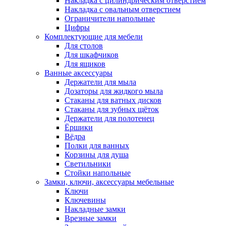
Накладка с цилиндрическим отверстием
Накладка с овальным отверстием
Ограничители напольные
Цифры
Комплектующие для мебели
Для столов
Для шкафчиков
Для ящиков
Ванные аксессуары
Держатели для мыла
Дозаторы для жидкого мыла
Стаканы для ватных дисков
Стаканы для зубных щёток
Держатели для полотенец
Ёршики
Вёдра
Полки для ванных
Корзины для душа
Светильники
Стойки напольные
Замки, ключи, аксессуары мебельные
Ключи
Ключевины
Накладные замки
Врезные замки