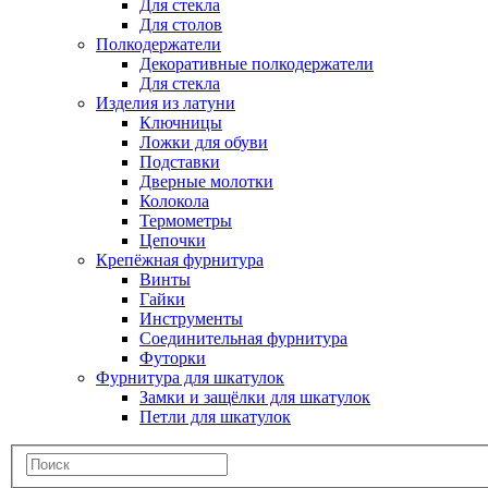
Для стекла
Для столов
Полкодержатели
Декоративные полкодержатели
Для стекла
Изделия из латуни
Ключницы
Ложки для обуви
Подставки
Дверные молотки
Колокола
Термометры
Цепочки
Крепёжная фурнитура
Винты
Гайки
Инструменты
Соединительная фурнитура
Футорки
Фурнитура для шкатулок
Замки и защёлки для шкатулок
Петли для шкатулок