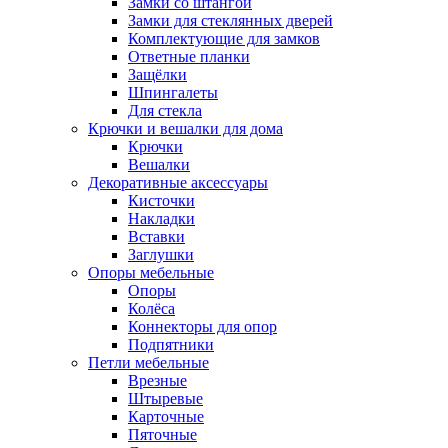
Замки со штангой
Замки для стеклянных дверей
Комплектующие для замков
Ответные планки
Защёлки
Шпингалеты
Для стекла
Крючки и вешалки для дома
Крючки
Вешалки
Декоративные аксессуары
Кисточки
Накладки
Вставки
Заглушки
Опоры мебельные
Опоры
Колёса
Коннекторы для опор
Подпятники
Петли мебельные
Врезные
Штыревые
Карточные
Пяточные