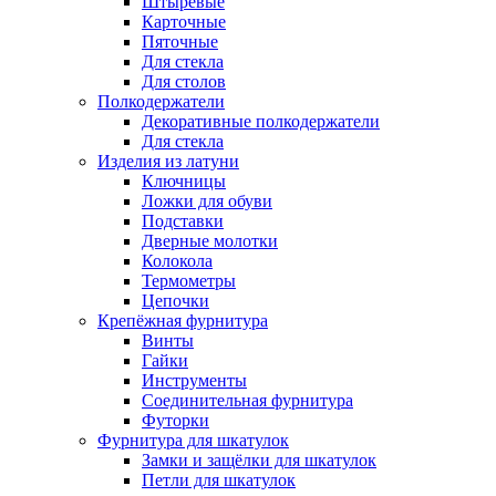
Штыревые
Карточные
Пяточные
Для стекла
Для столов
Полкодержатели
Декоративные полкодержатели
Для стекла
Изделия из латуни
Ключницы
Ложки для обуви
Подставки
Дверные молотки
Колокола
Термометры
Цепочки
Крепёжная фурнитура
Винты
Гайки
Инструменты
Соединительная фурнитура
Футорки
Фурнитура для шкатулок
Замки и защёлки для шкатулок
Петли для шкатулок