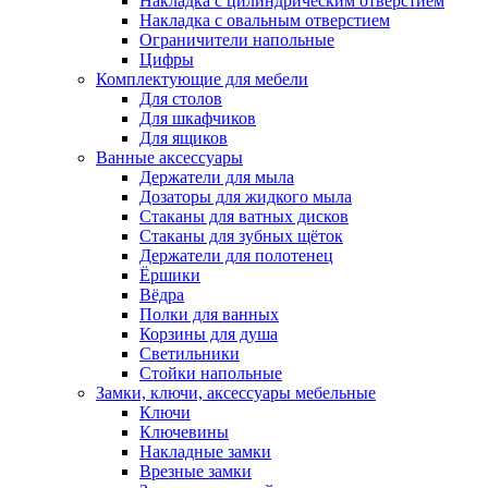
Накладка с цилиндрическим отверстием
Накладка с овальным отверстием
Ограничители напольные
Цифры
Комплектующие для мебели
Для столов
Для шкафчиков
Для ящиков
Ванные аксессуары
Держатели для мыла
Дозаторы для жидкого мыла
Стаканы для ватных дисков
Стаканы для зубных щёток
Держатели для полотенец
Ёршики
Вёдра
Полки для ванных
Корзины для душа
Светильники
Стойки напольные
Замки, ключи, аксессуары мебельные
Ключи
Ключевины
Накладные замки
Врезные замки