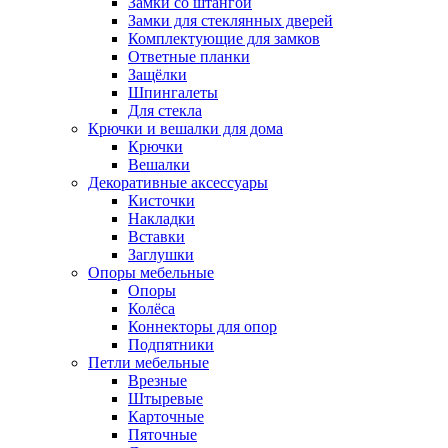
Замки со штангой
Замки для стеклянных дверей
Комплектующие для замков
Ответные планки
Защёлки
Шпингалеты
Для стекла
Крючки и вешалки для дома
Крючки
Вешалки
Декоративные аксессуары
Кисточки
Накладки
Вставки
Заглушки
Опоры мебельные
Опоры
Колёса
Коннекторы для опор
Подпятники
Петли мебельные
Врезные
Штыревые
Карточные
Пяточные