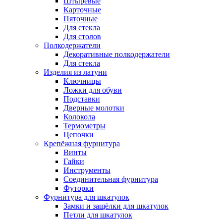
Штыревые
Карточные
Пяточные
Для стекла
Для столов
Полкодержатели
Декоративные полкодержатели
Для стекла
Изделия из латуни
Ключницы
Ложки для обуви
Подставки
Дверные молотки
Колокола
Термометры
Цепочки
Крепёжная фурнитура
Винты
Гайки
Инструменты
Соединительная фурнитура
Футорки
Фурнитура для шкатулок
Замки и защёлки для шкатулок
Петли для шкатулок