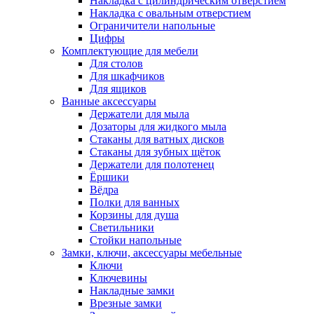
Накладка с цилиндрическим отверстием
Накладка с овальным отверстием
Ограничители напольные
Цифры
Комплектующие для мебели
Для столов
Для шкафчиков
Для ящиков
Ванные аксессуары
Держатели для мыла
Дозаторы для жидкого мыла
Стаканы для ватных дисков
Стаканы для зубных щёток
Держатели для полотенец
Ёршики
Вёдра
Полки для ванных
Корзины для душа
Светильники
Стойки напольные
Замки, ключи, аксессуары мебельные
Ключи
Ключевины
Накладные замки
Врезные замки