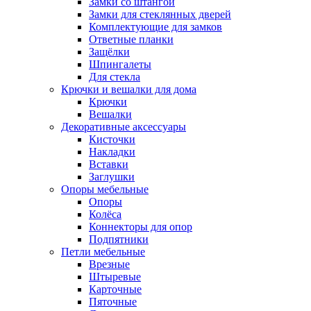
Замки со штангой
Замки для стеклянных дверей
Комплектующие для замков
Ответные планки
Защёлки
Шпингалеты
Для стекла
Крючки и вешалки для дома
Крючки
Вешалки
Декоративные аксессуары
Кисточки
Накладки
Вставки
Заглушки
Опоры мебельные
Опоры
Колёса
Коннекторы для опор
Подпятники
Петли мебельные
Врезные
Штыревые
Карточные
Пяточные