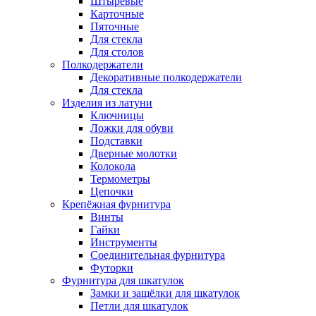
Штыревые
Карточные
Пяточные
Для стекла
Для столов
Полкодержатели
Декоративные полкодержатели
Для стекла
Изделия из латуни
Ключницы
Ложки для обуви
Подставки
Дверные молотки
Колокола
Термометры
Цепочки
Крепёжная фурнитура
Винты
Гайки
Инструменты
Соединительная фурнитура
Футорки
Фурнитура для шкатулок
Замки и защёлки для шкатулок
Петли для шкатулок