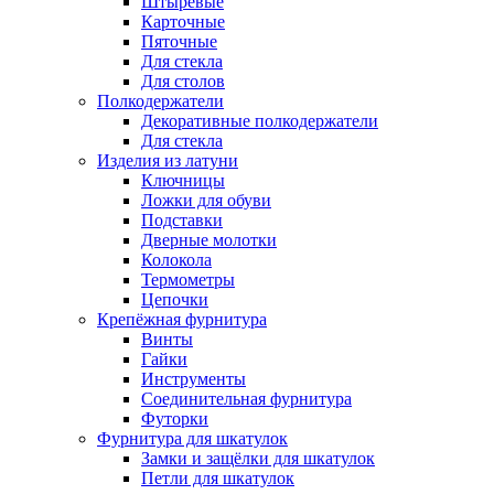
Штыревые
Карточные
Пяточные
Для стекла
Для столов
Полкодержатели
Декоративные полкодержатели
Для стекла
Изделия из латуни
Ключницы
Ложки для обуви
Подставки
Дверные молотки
Колокола
Термометры
Цепочки
Крепёжная фурнитура
Винты
Гайки
Инструменты
Соединительная фурнитура
Футорки
Фурнитура для шкатулок
Замки и защёлки для шкатулок
Петли для шкатулок