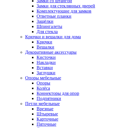
Замки со штангой
Замки для стеклянных дверей
Комплектующие для замков
Ответные планки
Защёлки
Шпингалеты
Для стекла
Крючки и вешалки для дома
Крючки
Вешалки
Декоративные аксессуары
Кисточки
Накладки
Вставки
Заглушки
Опоры мебельные
Опоры
Колёса
Коннекторы для опор
Подпятники
Петли мебельные
Врезные
Штыревые
Карточные
Пяточные