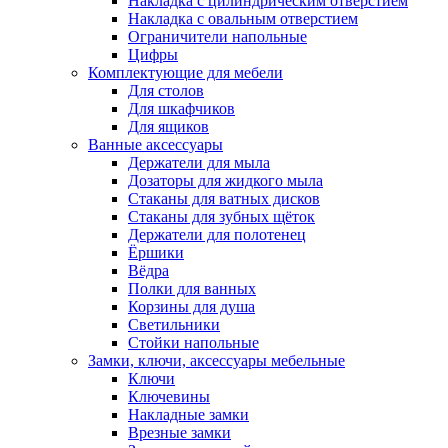
Накладка с цилиндрическим отверстием
Накладка с овальным отверстием
Ограничители напольные
Цифры
Комплектующие для мебели
Для столов
Для шкафчиков
Для ящиков
Ванные аксессуары
Держатели для мыла
Дозаторы для жидкого мыла
Стаканы для ватных дисков
Стаканы для зубных щёток
Держатели для полотенец
Ёршики
Вёдра
Полки для ванных
Корзины для душа
Светильники
Стойки напольные
Замки, ключи, аксессуары мебельные
Ключи
Ключевины
Накладные замки
Врезные замки