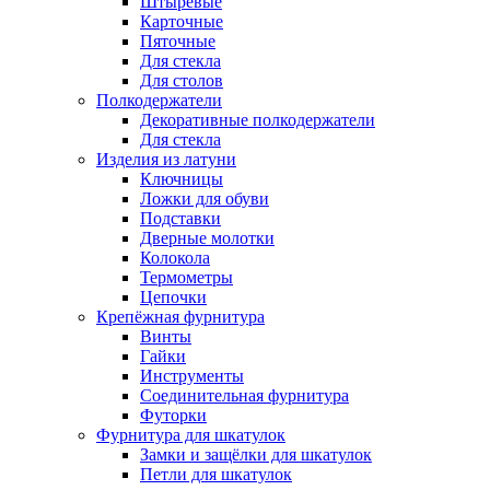
Штыревые
Карточные
Пяточные
Для стекла
Для столов
Полкодержатели
Декоративные полкодержатели
Для стекла
Изделия из латуни
Ключницы
Ложки для обуви
Подставки
Дверные молотки
Колокола
Термометры
Цепочки
Крепёжная фурнитура
Винты
Гайки
Инструменты
Соединительная фурнитура
Футорки
Фурнитура для шкатулок
Замки и защёлки для шкатулок
Петли для шкатулок