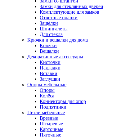
Замки со штангой
Замки для стеклянных дверей
Комплектующие для замков
Ответные планки
Защёлки
Шпингалеты
Для стекла
Крючки и вешалки для дома
Крючки
Вешалки
Декоративные аксессуары
Кисточки
Накладки
Вставки
Заглушки
Опоры мебельные
Опоры
Колёса
Коннекторы для опор
Подпятники
Петли мебельные
Врезные
Штыревые
Карточные
Пяточные