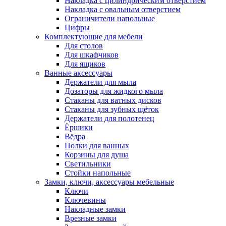
Накладка с цилиндрическим отверстием
Накладка с овальным отверстием
Ограничители напольные
Цифры
Комплектующие для мебели
Для столов
Для шкафчиков
Для ящиков
Ванные аксессуары
Держатели для мыла
Дозаторы для жидкого мыла
Стаканы для ватных дисков
Стаканы для зубных щёток
Держатели для полотенец
Ёршики
Вёдра
Полки для ванных
Корзины для душа
Светильники
Стойки напольные
Замки, ключи, аксессуары мебельные
Ключи
Ключевины
Накладные замки
Врезные замки