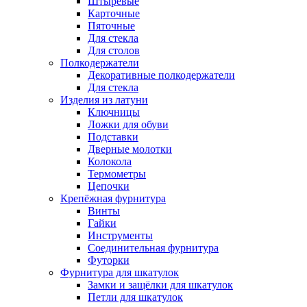
Штыревые
Карточные
Пяточные
Для стекла
Для столов
Полкодержатели
Декоративные полкодержатели
Для стекла
Изделия из латуни
Ключницы
Ложки для обуви
Подставки
Дверные молотки
Колокола
Термометры
Цепочки
Крепёжная фурнитура
Винты
Гайки
Инструменты
Соединительная фурнитура
Футорки
Фурнитура для шкатулок
Замки и защёлки для шкатулок
Петли для шкатулок