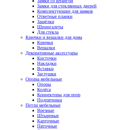
Замки со штангой
Замки для стеклянных дверей
Комплектующие для замков
Ответные планки
Защёлки
Шпингалеты
Для стекла
Крючки и вешалки для дома
Крючки
Вешалки
Декоративные аксессуары
Кисточки
Накладки
Вставки
Заглушки
Опоры мебельные
Опоры
Колёса
Коннекторы для опор
Подпятники
Петли мебельные
Врезные
Штыревые
Карточные
Пяточные