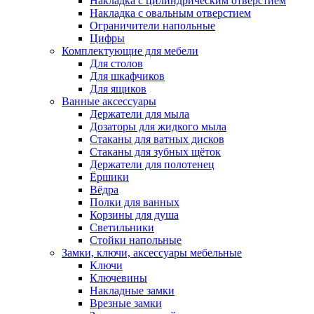
Накладка с цилиндрическим отверстием
Накладка с овальным отверстием
Ограничители напольные
Цифры
Комплектующие для мебели
Для столов
Для шкафчиков
Для ящиков
Ванные аксессуары
Держатели для мыла
Дозаторы для жидкого мыла
Стаканы для ватных дисков
Стаканы для зубных щёток
Держатели для полотенец
Ёршики
Вёдра
Полки для ванных
Корзины для душа
Светильники
Стойки напольные
Замки, ключи, аксессуары мебельные
Ключи
Ключевины
Накладные замки
Врезные замки