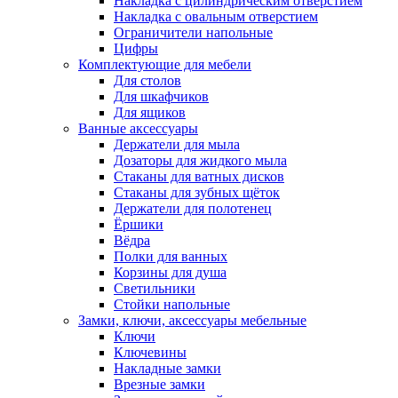
Накладка с цилиндрическим отверстием
Накладка с овальным отверстием
Ограничители напольные
Цифры
Комплектующие для мебели
Для столов
Для шкафчиков
Для ящиков
Ванные аксессуары
Держатели для мыла
Дозаторы для жидкого мыла
Стаканы для ватных дисков
Стаканы для зубных щёток
Держатели для полотенец
Ёршики
Вёдра
Полки для ванных
Корзины для душа
Светильники
Стойки напольные
Замки, ключи, аксессуары мебельные
Ключи
Ключевины
Накладные замки
Врезные замки