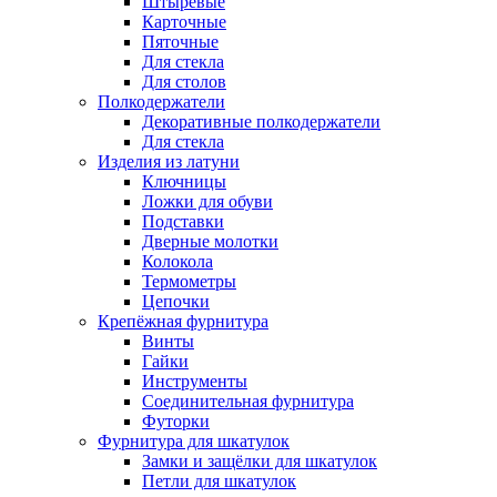
Штыревые
Карточные
Пяточные
Для стекла
Для столов
Полкодержатели
Декоративные полкодержатели
Для стекла
Изделия из латуни
Ключницы
Ложки для обуви
Подставки
Дверные молотки
Колокола
Термометры
Цепочки
Крепёжная фурнитура
Винты
Гайки
Инструменты
Соединительная фурнитура
Футорки
Фурнитура для шкатулок
Замки и защёлки для шкатулок
Петли для шкатулок