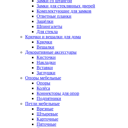
Замки со штангой
Замки для стеклянных дверей
Комплектующие для замков
Ответные планки
Защёлки
Шпингалеты
Для стекла
Крючки и вешалки для дома
Крючки
Вешалки
Декоративные аксессуары
Кисточки
Накладки
Вставки
Заглушки
Опоры мебельные
Опоры
Колёса
Коннекторы для опор
Подпятники
Петли мебельные
Врезные
Штыревые
Карточные
Пяточные