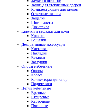
Замки со штангой
Замки для стеклянных дверей
Комплектующие для замков
Ответные планки
Защёлки
Шпингалеты
Для стекла
Крючки и вешалки для дома
Крючки
Вешалки
Декоративные аксессуары
Кисточки
Накладки
Вставки
Заглушки
Опоры мебельные
Опоры
Колёса
Коннекторы для опор
Подпятники
Петли мебельные
Врезные
Штыревые
Карточные
Пяточные