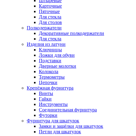
Штыревые
Карточные
Пяточные
Для стекла
Для столов
Полкодержатели
Декоративные полкодержатели
Для стекла
Изделия из латуни
Ключницы
Ложки для обуви
Подставки
Дверные молотки
Колокола
Термометры
Цепочки
Крепёжная фурнитура
Винты
Гайки
Инструменты
Соединительная фурнитура
Футорки
Фурнитура для шкатулок
Замки и защёлки для шкатулок
Петли для шкатулок