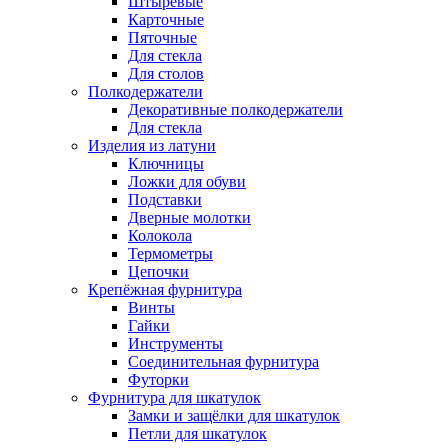
Штыревые
Карточные
Пяточные
Для стекла
Для столов
Полкодержатели
Декоративные полкодержатели
Для стекла
Изделия из латуни
Ключницы
Ложки для обуви
Подставки
Дверные молотки
Колокола
Термометры
Цепочки
Крепёжная фурнитура
Винты
Гайки
Инструменты
Соединительная фурнитура
Футорки
Фурнитура для шкатулок
Замки и защёлки для шкатулок
Петли для шкатулок