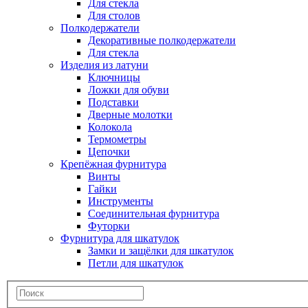
Для стекла
Для столов
Полкодержатели
Декоративные полкодержатели
Для стекла
Изделия из латуни
Ключницы
Ложки для обуви
Подставки
Дверные молотки
Колокола
Термометры
Цепочки
Крепёжная фурнитура
Винты
Гайки
Инструменты
Соединительная фурнитура
Футорки
Фурнитура для шкатулок
Замки и защёлки для шкатулок
Петли для шкатулок