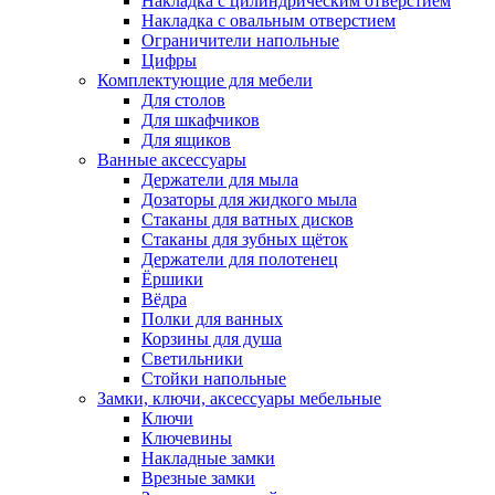
Накладка с цилиндрическим отверстием
Накладка с овальным отверстием
Ограничители напольные
Цифры
Комплектующие для мебели
Для столов
Для шкафчиков
Для ящиков
Ванные аксессуары
Держатели для мыла
Дозаторы для жидкого мыла
Стаканы для ватных дисков
Стаканы для зубных щёток
Держатели для полотенец
Ёршики
Вёдра
Полки для ванных
Корзины для душа
Светильники
Стойки напольные
Замки, ключи, аксессуары мебельные
Ключи
Ключевины
Накладные замки
Врезные замки