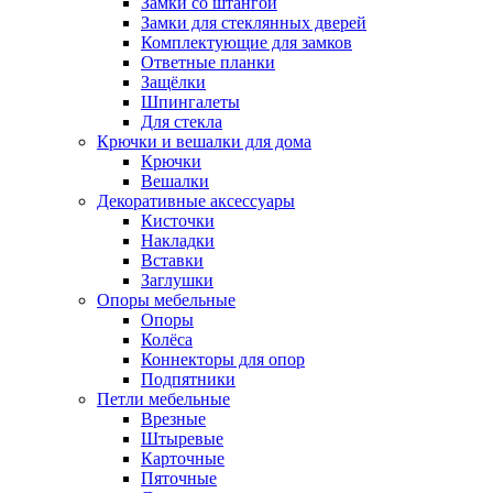
Замки со штангой
Замки для стеклянных дверей
Комплектующие для замков
Ответные планки
Защёлки
Шпингалеты
Для стекла
Крючки и вешалки для дома
Крючки
Вешалки
Декоративные аксессуары
Кисточки
Накладки
Вставки
Заглушки
Опоры мебельные
Опоры
Колёса
Коннекторы для опор
Подпятники
Петли мебельные
Врезные
Штыревые
Карточные
Пяточные