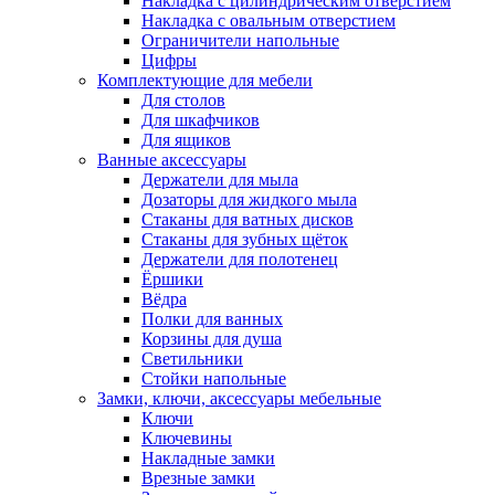
Накладка с цилиндрическим отверстием
Накладка с овальным отверстием
Ограничители напольные
Цифры
Комплектующие для мебели
Для столов
Для шкафчиков
Для ящиков
Ванные аксессуары
Держатели для мыла
Дозаторы для жидкого мыла
Стаканы для ватных дисков
Стаканы для зубных щёток
Держатели для полотенец
Ёршики
Вёдра
Полки для ванных
Корзины для душа
Светильники
Стойки напольные
Замки, ключи, аксессуары мебельные
Ключи
Ключевины
Накладные замки
Врезные замки