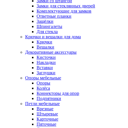
Замки со штангой
Замки для стеклянных дверей
Комплектующие для замков
Ответные планки
Защёлки
Шпингалеты
Для стекла
Крючки и вешалки для дома
Крючки
Вешалки
Декоративные аксессуары
Кисточки
Накладки
Вставки
Заглушки
Опоры мебельные
Опоры
Колёса
Коннекторы для опор
Подпятники
Петли мебельные
Врезные
Штыревые
Карточные
Пяточные