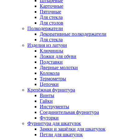
Штыревые
Карточные
Пяточные
Для стекла
Для столов
Полкодержатели
Декоративные полкодержатели
Для стекла
Изделия из латуни
Ключницы
Ложки для обуви
Подставки
Дверные молотки
Колокола
Термометры
Цепочки
Крепёжная фурнитура
Винты
Гайки
Инструменты
Соединительная фурнитура
Футорки
Фурнитура для шкатулок
Замки и защёлки для шкатулок
Петли для шкатулок