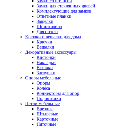
Замки со штангой
Замки для стеклянных дверей
Комплектующие для замков
Ответные планки
Защёлки
Шпингалеты
Для стекла
Крючки и вешалки для дома
Крючки
Вешалки
Декоративные аксессуары
Кисточки
Накладки
Вставки
Заглушки
Опоры мебельные
Опоры
Колёса
Коннекторы для опор
Подпятники
Петли мебельные
Врезные
Штыревые
Карточные
Пяточные