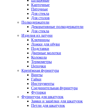
Штыревые
Карточные
Пяточные
Для стекла
Для столов
Полкодержатели
Декоративные полкодержатели
Для стекла
Изделия из латуни
Ключницы
Ложки для обуви
Подставки
Дверные молотки
Колокола
Термометры
Цепочки
Крепёжная фурнитура
Винты
Гайки
Инструменты
Соединительная фурнитура
Футорки
Фурнитура для шкатулок
Замки и защёлки для шкатулок
Петли для шкатулок