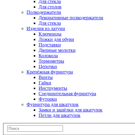
Для стекла
Для столов
Полкодержатели
Декоративные полкодержатели
Для стекла
Изделия из латуни
Ключницы
Ложки для обуви
Подставки
Дверные молотки
Колокола
Термометры
Цепочки
Крепёжная фурнитура
Винты
Гайки
Инструменты
Соединительная фурнитура
Футорки
Фурнитура для шкатулок
Замки и защёлки для шкатулок
Петли для шкатулок