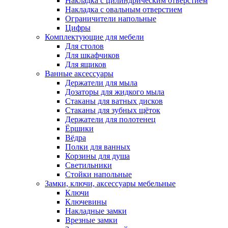
Накладка с цилиндрическим отверстием
Накладка с овальным отверстием
Ограничители напольные
Цифры
Комплектующие для мебели
Для столов
Для шкафчиков
Для ящиков
Ванные аксессуары
Держатели для мыла
Дозаторы для жидкого мыла
Стаканы для ватных дисков
Стаканы для зубных щёток
Держатели для полотенец
Ёршики
Вёдра
Полки для ванных
Корзины для душа
Светильники
Стойки напольные
Замки, ключи, аксессуары мебельные
Ключи
Ключевины
Накладные замки
Врезные замки