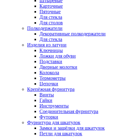
Штыревые
Карточные
Пяточные
Для стекла
Для столов
Полкодержатели
Декоративные полкодержатели
Для стекла
Изделия из латуни
Ключницы
Ложки для обуви
Подставки
Дверные молотки
Колокола
Термометры
Цепочки
Крепёжная фурнитура
Винты
Гайки
Инструменты
Соединительная фурнитура
Футорки
Фурнитура для шкатулок
Замки и защёлки для шкатулок
Петли для шкатулок