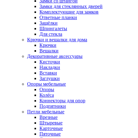
Замки со штангой
Замки для стеклянных дверей
Комплектующие для замков
Ответные планки
Защёлки
Шпингалеты
Для стекла
Крючки и вешалки для дома
Крючки
Вешалки
Декоративные аксессуары
Кисточки
Накладки
Вставки
Заглушки
Опоры мебельные
Опоры
Колёса
Коннекторы для опор
Подпятники
Петли мебельные
Врезные
Штыревые
Карточные
Пяточные