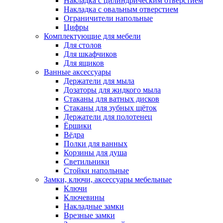
Накладка с цилиндрическим отверстием
Накладка с овальным отверстием
Ограничители напольные
Цифры
Комплектующие для мебели
Для столов
Для шкафчиков
Для ящиков
Ванные аксессуары
Держатели для мыла
Дозаторы для жидкого мыла
Стаканы для ватных дисков
Стаканы для зубных щёток
Держатели для полотенец
Ёршики
Вёдра
Полки для ванных
Корзины для душа
Светильники
Стойки напольные
Замки, ключи, аксессуары мебельные
Ключи
Ключевины
Накладные замки
Врезные замки