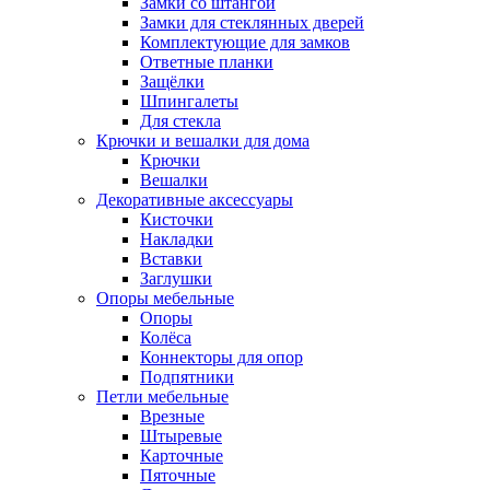
Замки со штангой
Замки для стеклянных дверей
Комплектующие для замков
Ответные планки
Защёлки
Шпингалеты
Для стекла
Крючки и вешалки для дома
Крючки
Вешалки
Декоративные аксессуары
Кисточки
Накладки
Вставки
Заглушки
Опоры мебельные
Опоры
Колёса
Коннекторы для опор
Подпятники
Петли мебельные
Врезные
Штыревые
Карточные
Пяточные