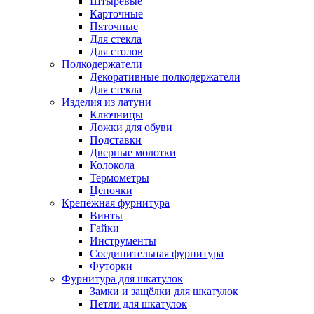
Штыревые
Карточные
Пяточные
Для стекла
Для столов
Полкодержатели
Декоративные полкодержатели
Для стекла
Изделия из латуни
Ключницы
Ложки для обуви
Подставки
Дверные молотки
Колокола
Термометры
Цепочки
Крепёжная фурнитура
Винты
Гайки
Инструменты
Соединительная фурнитура
Футорки
Фурнитура для шкатулок
Замки и защёлки для шкатулок
Петли для шкатулок