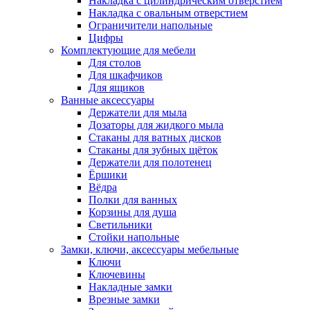
Накладка с цилиндрическим отверстием
Накладка с овальным отверстием
Ограничители напольные
Цифры
Комплектующие для мебели
Для столов
Для шкафчиков
Для ящиков
Ванные аксессуары
Держатели для мыла
Дозаторы для жидкого мыла
Стаканы для ватных дисков
Стаканы для зубных щёток
Держатели для полотенец
Ёршики
Вёдра
Полки для ванных
Корзины для душа
Светильники
Стойки напольные
Замки, ключи, аксессуары мебельные
Ключи
Ключевины
Накладные замки
Врезные замки