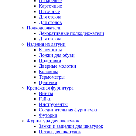
Штыревые
Карточные
Пяточные
Для стекла
Для столов
Полкодержатели
Декоративные полкодержатели
Для стекла
Изделия из латуни
Ключницы
Ложки для обуви
Подставки
Дверные молотки
Колокола
Термометры
Цепочки
Крепёжная фурнитура
Винты
Гайки
Инструменты
Соединительная фурнитура
Футорки
Фурнитура для шкатулок
Замки и защёлки для шкатулок
Петли для шкатулок