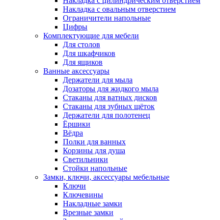
Накладка с цилиндрическим отверстием
Накладка с овальным отверстием
Ограничители напольные
Цифры
Комплектующие для мебели
Для столов
Для шкафчиков
Для ящиков
Ванные аксессуары
Держатели для мыла
Дозаторы для жидкого мыла
Стаканы для ватных дисков
Стаканы для зубных щёток
Держатели для полотенец
Ёршики
Вёдра
Полки для ванных
Корзины для душа
Светильники
Стойки напольные
Замки, ключи, аксессуары мебельные
Ключи
Ключевины
Накладные замки
Врезные замки