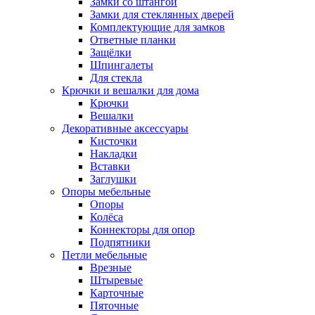
Замки со штангой
Замки для стеклянных дверей
Комплектующие для замков
Ответные планки
Защёлки
Шпингалеты
Для стекла
Крючки и вешалки для дома
Крючки
Вешалки
Декоративные аксессуары
Кисточки
Накладки
Вставки
Заглушки
Опоры мебельные
Опоры
Колёса
Коннекторы для опор
Подпятники
Петли мебельные
Врезные
Штыревые
Карточные
Пяточные