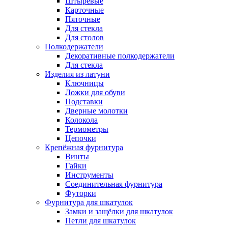
Штыревые
Карточные
Пяточные
Для стекла
Для столов
Полкодержатели
Декоративные полкодержатели
Для стекла
Изделия из латуни
Ключницы
Ложки для обуви
Подставки
Дверные молотки
Колокола
Термометры
Цепочки
Крепёжная фурнитура
Винты
Гайки
Инструменты
Соединительная фурнитура
Футорки
Фурнитура для шкатулок
Замки и защёлки для шкатулок
Петли для шкатулок