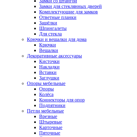
Замки со штангой
Замки для стеклянных дверей
Комплектующие для замков
Ответные планки
Защёлки
Шпингалеты
Для стекла
Крючки и вешалки для дома
Крючки
Вешалки
Декоративные аксессуары
Кисточки
Накладки
Вставки
Заглушки
Опоры мебельные
Опоры
Колёса
Коннекторы для опор
Подпятники
Петли мебельные
Врезные
Штыревые
Карточные
Пяточные