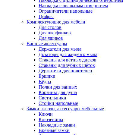
Накладка с цилиндрическим отверстием
Накладка с овальным отверстием
Ограничители напольные
Цифры
Комплектующие для мебели
Для столов
Для шкафчиков
Для ящиков
Ванные аксессуары
Держатели для мыла
Дозаторы для жидкого мыла
Стаканы для ватных дисков
Стаканы для зубных щёток
Держатели для полотенец
Ёршики
Вёдра
Полки для ванных
Корзины для душа
Светильники
Стойки напольные
Замки, ключи, аксессуары мебельные
Ключи
Ключевины
Накладные замки
Врезные замки