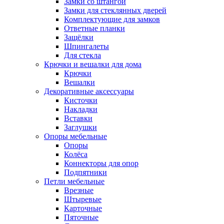
Замки со штангой
Замки для стеклянных дверей
Комплектующие для замков
Ответные планки
Защёлки
Шпингалеты
Для стекла
Крючки и вешалки для дома
Крючки
Вешалки
Декоративные аксессуары
Кисточки
Накладки
Вставки
Заглушки
Опоры мебельные
Опоры
Колёса
Коннекторы для опор
Подпятники
Петли мебельные
Врезные
Штыревые
Карточные
Пяточные