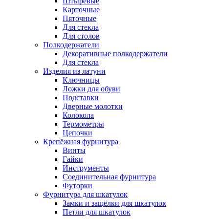
Штыревые
Карточные
Пяточные
Для стекла
Для столов
Полкодержатели
Декоративные полкодержатели
Для стекла
Изделия из латуни
Ключницы
Ложки для обуви
Подставки
Дверные молотки
Колокола
Термометры
Цепочки
Крепёжная фурнитура
Винты
Гайки
Инструменты
Соединительная фурнитура
Футорки
Фурнитура для шкатулок
Замки и защёлки для шкатулок
Петли для шкатулок