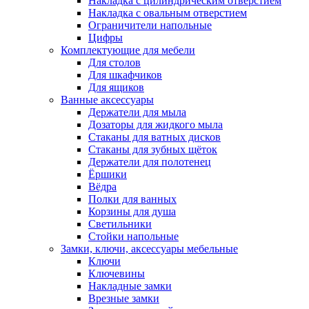
Накладка с цилиндрическим отверстием
Накладка с овальным отверстием
Ограничители напольные
Цифры
Комплектующие для мебели
Для столов
Для шкафчиков
Для ящиков
Ванные аксессуары
Держатели для мыла
Дозаторы для жидкого мыла
Стаканы для ватных дисков
Стаканы для зубных щёток
Держатели для полотенец
Ёршики
Вёдра
Полки для ванных
Корзины для душа
Светильники
Стойки напольные
Замки, ключи, аксессуары мебельные
Ключи
Ключевины
Накладные замки
Врезные замки