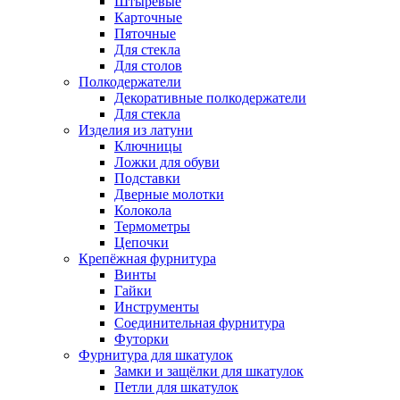
Штыревые
Карточные
Пяточные
Для стекла
Для столов
Полкодержатели
Декоративные полкодержатели
Для стекла
Изделия из латуни
Ключницы
Ложки для обуви
Подставки
Дверные молотки
Колокола
Термометры
Цепочки
Крепёжная фурнитура
Винты
Гайки
Инструменты
Соединительная фурнитура
Футорки
Фурнитура для шкатулок
Замки и защёлки для шкатулок
Петли для шкатулок