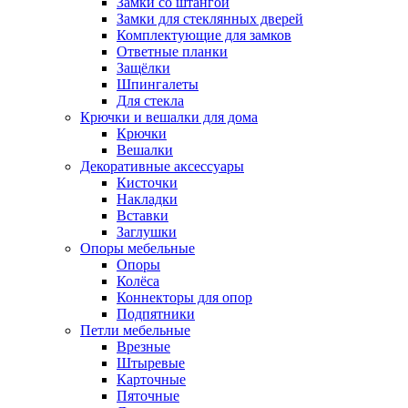
Замки со штангой
Замки для стеклянных дверей
Комплектующие для замков
Ответные планки
Защёлки
Шпингалеты
Для стекла
Крючки и вешалки для дома
Крючки
Вешалки
Декоративные аксессуары
Кисточки
Накладки
Вставки
Заглушки
Опоры мебельные
Опоры
Колёса
Коннекторы для опор
Подпятники
Петли мебельные
Врезные
Штыревые
Карточные
Пяточные