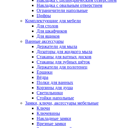
Накладка с цилиндрическим отверстием
Накладка с овальным отверстием
Ограничители напольные
Цифры
Комплектующие для мебели
Для столов
Для шкафчиков
Для ящиков
Ванные аксессуары
Держатели для мыла
Дозаторы для жидкого мыла
Стаканы для ватных дисков
Стаканы для зубных щёток
Держатели для полотенец
Ёршики
Вёдра
Полки для ванных
Корзины для душа
Светильники
Стойки напольные
Замки, ключи, аксессуары мебельные
Ключи
Ключевины
Накладные замки
Врезные замки