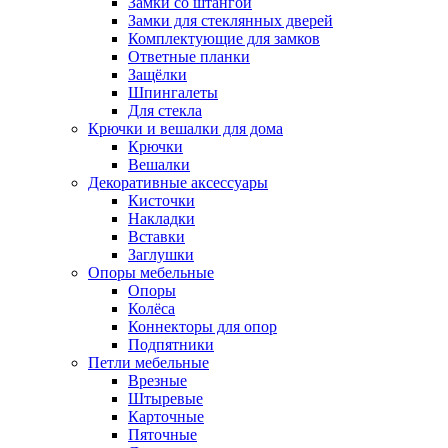
Замки со штангой
Замки для стеклянных дверей
Комплектующие для замков
Ответные планки
Защёлки
Шпингалеты
Для стекла
Крючки и вешалки для дома
Крючки
Вешалки
Декоративные аксессуары
Кисточки
Накладки
Вставки
Заглушки
Опоры мебельные
Опоры
Колёса
Коннекторы для опор
Подпятники
Петли мебельные
Врезные
Штыревые
Карточные
Пяточные