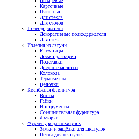
Штыревые
Карточные
Пяточные
Для стекла
Для столов
Полкодержатели
Декоративные полкодержатели
Для стекла
Изделия из латуни
Ключницы
Ложки для обуви
Подставки
Дверные молотки
Колокола
Термометры
Цепочки
Крепёжная фурнитура
Винты
Гайки
Инструменты
Соединительная фурнитура
Футорки
Фурнитура для шкатулок
Замки и защёлки для шкатулок
Петли для шкатулок