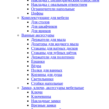
Накладка с цилиндрическим отверстием
Накладка с овальным отверстием
Ограничители напольные
Цифры
Комплектующие для мебели
Для столов
Для шкафчиков
Для ящиков
Ванные аксессуары
Держатели для мыла
Дозаторы для жидкого мыла
Стаканы для ватных дисков
Стаканы для зубных щёток
Держатели для полотенец
Ёршики
Вёдра
Полки для ванных
Корзины для душа
Светильники
Стойки напольные
Замки, ключи, аксессуары мебельные
Ключи
Ключевины
Накладные замки
Врезные замки