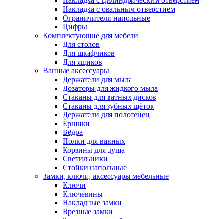
Накладка с цилиндрическим отверстием
Накладка с овальным отверстием
Ограничители напольные
Цифры
Комплектующие для мебели
Для столов
Для шкафчиков
Для ящиков
Ванные аксессуары
Держатели для мыла
Дозаторы для жидкого мыла
Стаканы для ватных дисков
Стаканы для зубных щёток
Держатели для полотенец
Ёршики
Вёдра
Полки для ванных
Корзины для душа
Светильники
Стойки напольные
Замки, ключи, аксессуары мебельные
Ключи
Ключевины
Накладные замки
Врезные замки