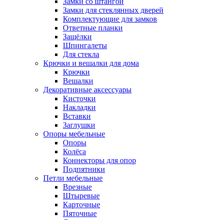
Замки со штангой
Замки для стеклянных дверей
Комплектующие для замков
Ответные планки
Защёлки
Шпингалеты
Для стекла
Крючки и вешалки для дома
Крючки
Вешалки
Декоративные аксессуары
Кисточки
Накладки
Вставки
Заглушки
Опоры мебельные
Опоры
Колёса
Коннекторы для опор
Подпятники
Петли мебельные
Врезные
Штыревые
Карточные
Пяточные