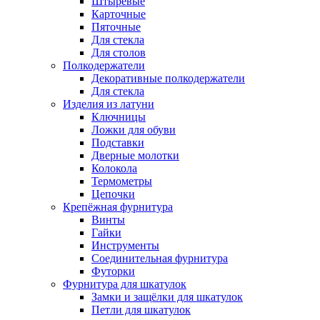
Штыревые
Карточные
Пяточные
Для стекла
Для столов
Полкодержатели
Декоративные полкодержатели
Для стекла
Изделия из латуни
Ключницы
Ложки для обуви
Подставки
Дверные молотки
Колокола
Термометры
Цепочки
Крепёжная фурнитура
Винты
Гайки
Инструменты
Соединительная фурнитура
Футорки
Фурнитура для шкатулок
Замки и защёлки для шкатулок
Петли для шкатулок