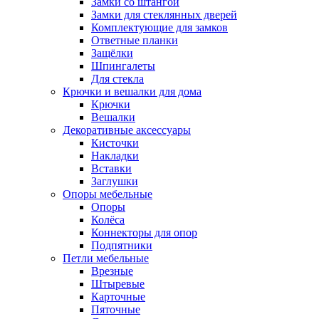
Замки со штангой
Замки для стеклянных дверей
Комплектующие для замков
Ответные планки
Защёлки
Шпингалеты
Для стекла
Крючки и вешалки для дома
Крючки
Вешалки
Декоративные аксессуары
Кисточки
Накладки
Вставки
Заглушки
Опоры мебельные
Опоры
Колёса
Коннекторы для опор
Подпятники
Петли мебельные
Врезные
Штыревые
Карточные
Пяточные