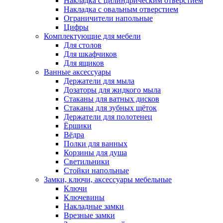
Накладка с цилиндрическим отверстием
Накладка с овальным отверстием
Ограничители напольные
Цифры
Комплектующие для мебели
Для столов
Для шкафчиков
Для ящиков
Ванные аксессуары
Держатели для мыла
Дозаторы для жидкого мыла
Стаканы для ватных дисков
Стаканы для зубных щёток
Держатели для полотенец
Ёршики
Вёдра
Полки для ванных
Корзины для душа
Светильники
Стойки напольные
Замки, ключи, аксессуары мебельные
Ключи
Ключевины
Накладные замки
Врезные замки