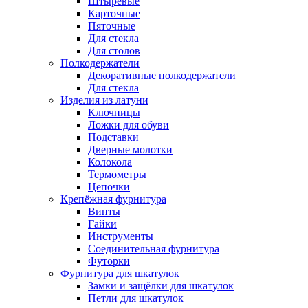
Штыревые
Карточные
Пяточные
Для стекла
Для столов
Полкодержатели
Декоративные полкодержатели
Для стекла
Изделия из латуни
Ключницы
Ложки для обуви
Подставки
Дверные молотки
Колокола
Термометры
Цепочки
Крепёжная фурнитура
Винты
Гайки
Инструменты
Соединительная фурнитура
Футорки
Фурнитура для шкатулок
Замки и защёлки для шкатулок
Петли для шкатулок