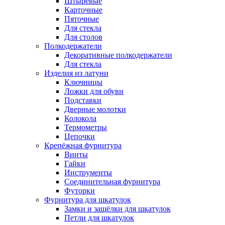
Штыревые
Карточные
Пяточные
Для стекла
Для столов
Полкодержатели
Декоративные полкодержатели
Для стекла
Изделия из латуни
Ключницы
Ложки для обуви
Подставки
Дверные молотки
Колокола
Термометры
Цепочки
Крепёжная фурнитура
Винты
Гайки
Инструменты
Соединительная фурнитура
Футорки
Фурнитура для шкатулок
Замки и защёлки для шкатулок
Петли для шкатулок