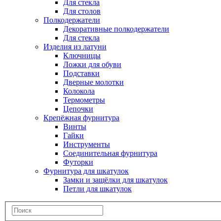
Для стекла
Для столов
Полкодержатели
Декоративные полкодержатели
Для стекла
Изделия из латуни
Ключницы
Ложки для обуви
Подставки
Дверные молотки
Колокола
Термометры
Цепочки
Крепёжная фурнитура
Винты
Гайки
Инструменты
Соединительная фурнитура
Футорки
Фурнитура для шкатулок
Замки и защёлки для шкатулок
Петли для шкатулок