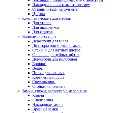
Накладка с цилиндрическим отверстием
Накладка с овальным отверстием
Ограничители напольные
Цифры
Комплектующие для мебели
Для столов
Для шкафчиков
Для ящиков
Ванные аксессуары
Держатели для мыла
Дозаторы для жидкого мыла
Стаканы для ватных дисков
Стаканы для зубных щёток
Держатели для полотенец
Ёршики
Вёдра
Полки для ванных
Корзины для душа
Светильники
Стойки напольные
Замки, ключи, аксессуары мебельные
Ключи
Ключевины
Накладные замки
Врезные замки