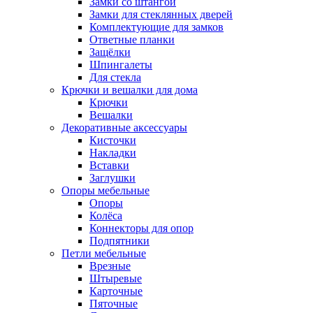
Замки со штангой
Замки для стеклянных дверей
Комплектующие для замков
Ответные планки
Защёлки
Шпингалеты
Для стекла
Крючки и вешалки для дома
Крючки
Вешалки
Декоративные аксессуары
Кисточки
Накладки
Вставки
Заглушки
Опоры мебельные
Опоры
Колёса
Коннекторы для опор
Подпятники
Петли мебельные
Врезные
Штыревые
Карточные
Пяточные