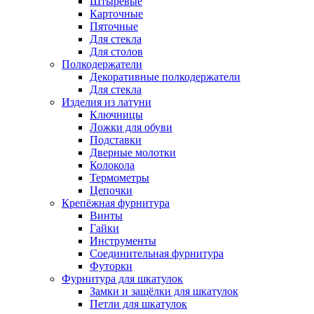
Штыревые
Карточные
Пяточные
Для стекла
Для столов
Полкодержатели
Декоративные полкодержатели
Для стекла
Изделия из латуни
Ключницы
Ложки для обуви
Подставки
Дверные молотки
Колокола
Термометры
Цепочки
Крепёжная фурнитура
Винты
Гайки
Инструменты
Соединительная фурнитура
Футорки
Фурнитура для шкатулок
Замки и защёлки для шкатулок
Петли для шкатулок