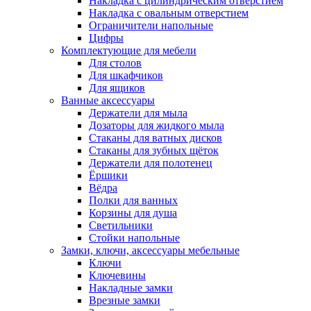
Накладка с цилиндрическим отверстием
Накладка с овальным отверстием
Ограничители напольные
Цифры
Комплектующие для мебели
Для столов
Для шкафчиков
Для ящиков
Ванные аксессуары
Держатели для мыла
Дозаторы для жидкого мыла
Стаканы для ватных дисков
Стаканы для зубных щёток
Держатели для полотенец
Ёршики
Вёдра
Полки для ванных
Корзины для душа
Светильники
Стойки напольные
Замки, ключи, аксессуары мебельные
Ключи
Ключевины
Накладные замки
Врезные замки