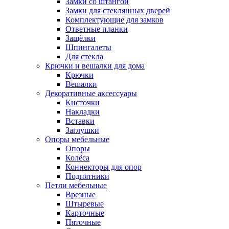
Замки со штангой
Замки для стеклянных дверей
Комплектующие для замков
Ответные планки
Защёлки
Шпингалеты
Для стекла
Крючки и вешалки для дома
Крючки
Вешалки
Декоративные аксессуары
Кисточки
Накладки
Вставки
Заглушки
Опоры мебельные
Опоры
Колёса
Коннекторы для опор
Подпятники
Петли мебельные
Врезные
Штыревые
Карточные
Пяточные