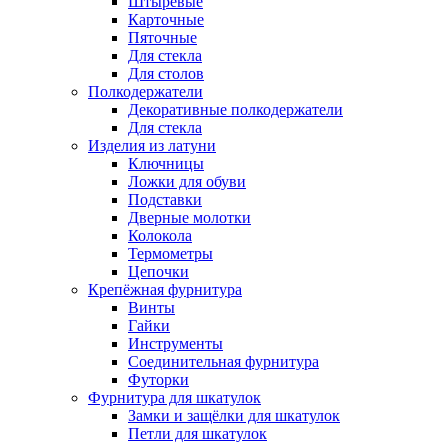
Штыревые
Карточные
Пяточные
Для стекла
Для столов
Полкодержатели
Декоративные полкодержатели
Для стекла
Изделия из латуни
Ключницы
Ложки для обуви
Подставки
Дверные молотки
Колокола
Термометры
Цепочки
Крепёжная фурнитура
Винты
Гайки
Инструменты
Соединительная фурнитура
Футорки
Фурнитура для шкатулок
Замки и защёлки для шкатулок
Петли для шкатулок