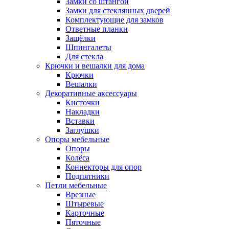
Замки со штангой
Замки для стеклянных дверей
Комплектующие для замков
Ответные планки
Защёлки
Шпингалеты
Для стекла
Крючки и вешалки для дома
Крючки
Вешалки
Декоративные аксессуары
Кисточки
Накладки
Вставки
Заглушки
Опоры мебельные
Опоры
Колёса
Коннекторы для опор
Подпятники
Петли мебельные
Врезные
Штыревые
Карточные
Пяточные