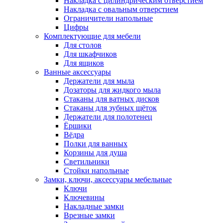
Накладка с цилиндрическим отверстием
Накладка с овальным отверстием
Ограничители напольные
Цифры
Комплектующие для мебели
Для столов
Для шкафчиков
Для ящиков
Ванные аксессуары
Держатели для мыла
Дозаторы для жидкого мыла
Стаканы для ватных дисков
Стаканы для зубных щёток
Держатели для полотенец
Ёршики
Вёдра
Полки для ванных
Корзины для душа
Светильники
Стойки напольные
Замки, ключи, аксессуары мебельные
Ключи
Ключевины
Накладные замки
Врезные замки