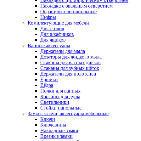
Накладка с цилиндрическим отверстием
Накладка с овальным отверстием
Ограничители напольные
Цифры
Комплектующие для мебели
Для столов
Для шкафчиков
Для ящиков
Ванные аксессуары
Держатели для мыла
Дозаторы для жидкого мыла
Стаканы для ватных дисков
Стаканы для зубных щёток
Держатели для полотенец
Ёршики
Вёдра
Полки для ванных
Корзины для душа
Светильники
Стойки напольные
Замки, ключи, аксессуары мебельные
Ключи
Ключевины
Накладные замки
Врезные замки