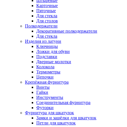
Штыревые
Карточные
Пяточные
Для стекла
Для столов
Полкодержатели
Декоративные полкодержатели
Для стекла
Изделия из латуни
Ключницы
Ложки для обуви
Подставки
Дверные молотки
Колокола
Термометры
Цепочки
Крепёжная фурнитура
Винты
Гайки
Инструменты
Соединительная фурнитура
Футорки
Фурнитура для шкатулок
Замки и защёлки для шкатулок
Петли для шкатулок