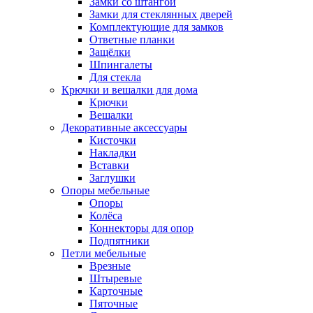
Замки со штангой
Замки для стеклянных дверей
Комплектующие для замков
Ответные планки
Защёлки
Шпингалеты
Для стекла
Крючки и вешалки для дома
Крючки
Вешалки
Декоративные аксессуары
Кисточки
Накладки
Вставки
Заглушки
Опоры мебельные
Опоры
Колёса
Коннекторы для опор
Подпятники
Петли мебельные
Врезные
Штыревые
Карточные
Пяточные