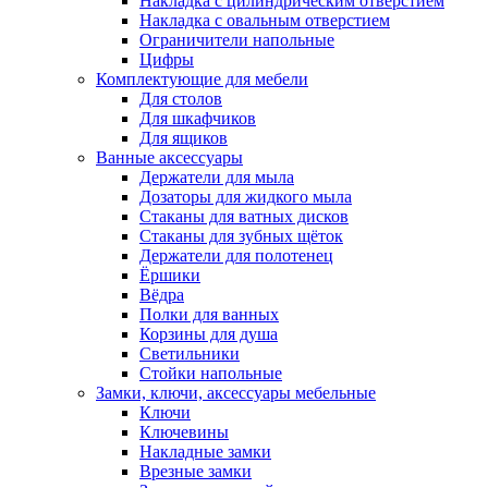
Накладка с цилиндрическим отверстием
Накладка с овальным отверстием
Ограничители напольные
Цифры
Комплектующие для мебели
Для столов
Для шкафчиков
Для ящиков
Ванные аксессуары
Держатели для мыла
Дозаторы для жидкого мыла
Стаканы для ватных дисков
Стаканы для зубных щёток
Держатели для полотенец
Ёршики
Вёдра
Полки для ванных
Корзины для душа
Светильники
Стойки напольные
Замки, ключи, аксессуары мебельные
Ключи
Ключевины
Накладные замки
Врезные замки