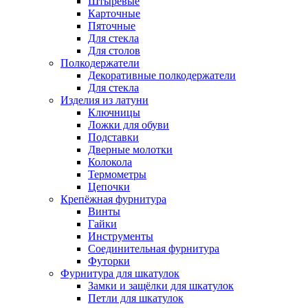
Штыревые
Карточные
Пяточные
Для стекла
Для столов
Полкодержатели
Декоративные полкодержатели
Для стекла
Изделия из латуни
Ключницы
Ложки для обуви
Подставки
Дверные молотки
Колокола
Термометры
Цепочки
Крепёжная фурнитура
Винты
Гайки
Инструменты
Соединительная фурнитура
Футорки
Фурнитура для шкатулок
Замки и защёлки для шкатулок
Петли для шкатулок