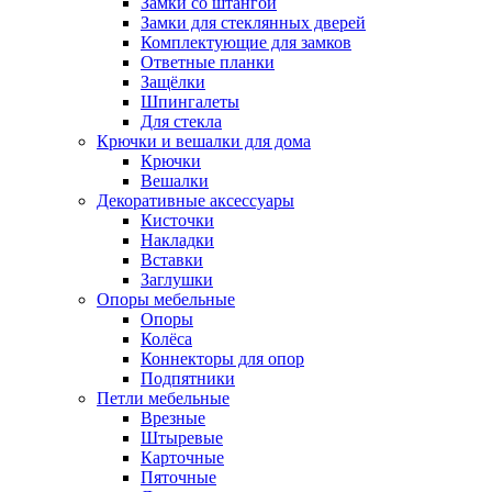
Замки со штангой
Замки для стеклянных дверей
Комплектующие для замков
Ответные планки
Защёлки
Шпингалеты
Для стекла
Крючки и вешалки для дома
Крючки
Вешалки
Декоративные аксессуары
Кисточки
Накладки
Вставки
Заглушки
Опоры мебельные
Опоры
Колёса
Коннекторы для опор
Подпятники
Петли мебельные
Врезные
Штыревые
Карточные
Пяточные