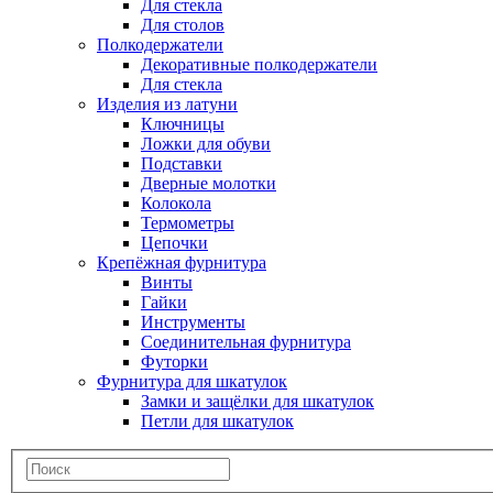
Для стекла
Для столов
Полкодержатели
Декоративные полкодержатели
Для стекла
Изделия из латуни
Ключницы
Ложки для обуви
Подставки
Дверные молотки
Колокола
Термометры
Цепочки
Крепёжная фурнитура
Винты
Гайки
Инструменты
Соединительная фурнитура
Футорки
Фурнитура для шкатулок
Замки и защёлки для шкатулок
Петли для шкатулок