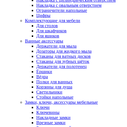
Накладка с цилиндрическим отверстием
Накладка с овальным отверстием
Ограничители напольные
Цифры
Комплектующие для мебели
Для столов
Для шкафчиков
Для ящиков
Ванные аксессуары
Держатели для мыла
Дозаторы для жидкого мыла
Стаканы для ватных дисков
Стаканы для зубных щёток
Держатели для полотенец
Ёршики
Вёдра
Полки для ванных
Корзины для душа
Светильники
Стойки напольные
Замки, ключи, аксессуары мебельные
Ключи
Ключевины
Накладные замки
Врезные замки