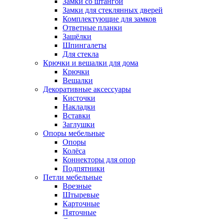
Замки со штангой
Замки для стеклянных дверей
Комплектующие для замков
Ответные планки
Защёлки
Шпингалеты
Для стекла
Крючки и вешалки для дома
Крючки
Вешалки
Декоративные аксессуары
Кисточки
Накладки
Вставки
Заглушки
Опоры мебельные
Опоры
Колёса
Коннекторы для опор
Подпятники
Петли мебельные
Врезные
Штыревые
Карточные
Пяточные