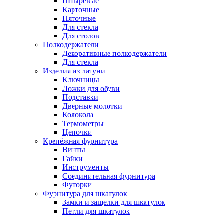
Штыревые
Карточные
Пяточные
Для стекла
Для столов
Полкодержатели
Декоративные полкодержатели
Для стекла
Изделия из латуни
Ключницы
Ложки для обуви
Подставки
Дверные молотки
Колокола
Термометры
Цепочки
Крепёжная фурнитура
Винты
Гайки
Инструменты
Соединительная фурнитура
Футорки
Фурнитура для шкатулок
Замки и защёлки для шкатулок
Петли для шкатулок