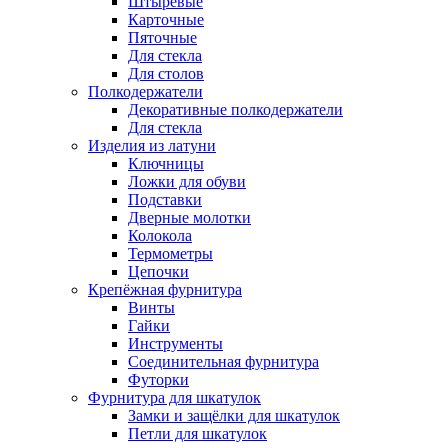
Штыревые
Карточные
Пяточные
Для стекла
Для столов
Полкодержатели
Декоративные полкодержатели
Для стекла
Изделия из латуни
Ключницы
Ложки для обуви
Подставки
Дверные молотки
Колокола
Термометры
Цепочки
Крепёжная фурнитура
Винты
Гайки
Инструменты
Соединительная фурнитура
Футорки
Фурнитура для шкатулок
Замки и защёлки для шкатулок
Петли для шкатулок