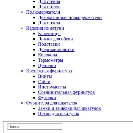
Для стекла
Для столов
Полкодержатели
Декоративные полкодержатели
Для стекла
Изделия из латуни
Ключницы
Ложки для обуви
Подставки
Дверные молотки
Колокола
Термометры
Цепочки
Крепёжная фурнитура
Винты
Гайки
Инструменты
Соединительная фурнитура
Футорки
Фурнитура для шкатулок
Замки и защёлки для шкатулок
Петли для шкатулок