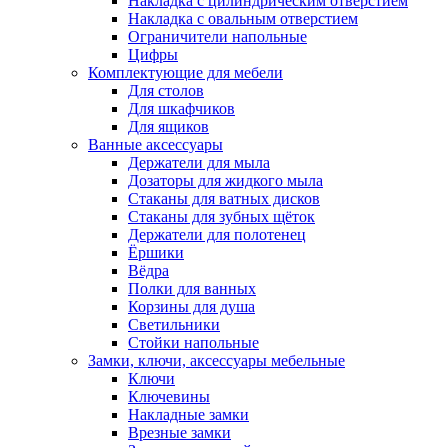
Накладка с цилиндрическим отверстием
Накладка с овальным отверстием
Ограничители напольные
Цифры
Комплектующие для мебели
Для столов
Для шкафчиков
Для ящиков
Ванные аксессуары
Держатели для мыла
Дозаторы для жидкого мыла
Стаканы для ватных дисков
Стаканы для зубных щёток
Держатели для полотенец
Ёршики
Вёдра
Полки для ванных
Корзины для душа
Светильники
Стойки напольные
Замки, ключи, аксессуары мебельные
Ключи
Ключевины
Накладные замки
Врезные замки