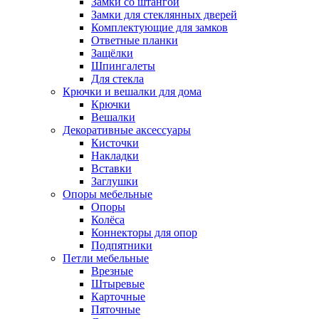
Замки со штангой
Замки для стеклянных дверей
Комплектующие для замков
Ответные планки
Защёлки
Шпингалеты
Для стекла
Крючки и вешалки для дома
Крючки
Вешалки
Декоративные аксессуары
Кисточки
Накладки
Вставки
Заглушки
Опоры мебельные
Опоры
Колёса
Коннекторы для опор
Подпятники
Петли мебельные
Врезные
Штыревые
Карточные
Пяточные