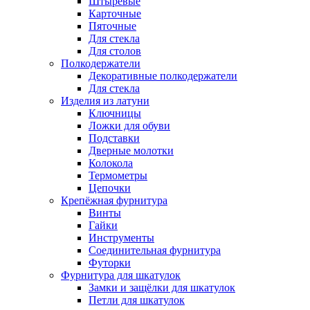
Штыревые
Карточные
Пяточные
Для стекла
Для столов
Полкодержатели
Декоративные полкодержатели
Для стекла
Изделия из латуни
Ключницы
Ложки для обуви
Подставки
Дверные молотки
Колокола
Термометры
Цепочки
Крепёжная фурнитура
Винты
Гайки
Инструменты
Соединительная фурнитура
Футорки
Фурнитура для шкатулок
Замки и защёлки для шкатулок
Петли для шкатулок