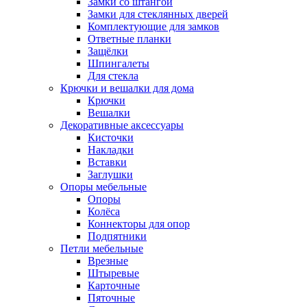
Замки со штангой
Замки для стеклянных дверей
Комплектующие для замков
Ответные планки
Защёлки
Шпингалеты
Для стекла
Крючки и вешалки для дома
Крючки
Вешалки
Декоративные аксессуары
Кисточки
Накладки
Вставки
Заглушки
Опоры мебельные
Опоры
Колёса
Коннекторы для опор
Подпятники
Петли мебельные
Врезные
Штыревые
Карточные
Пяточные