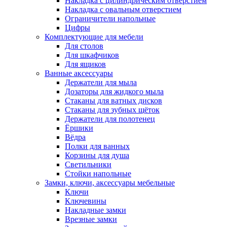
Накладка с цилиндрическим отверстием
Накладка с овальным отверстием
Ограничители напольные
Цифры
Комплектующие для мебели
Для столов
Для шкафчиков
Для ящиков
Ванные аксессуары
Держатели для мыла
Дозаторы для жидкого мыла
Стаканы для ватных дисков
Стаканы для зубных щёток
Держатели для полотенец
Ёршики
Вёдра
Полки для ванных
Корзины для душа
Светильники
Стойки напольные
Замки, ключи, аксессуары мебельные
Ключи
Ключевины
Накладные замки
Врезные замки