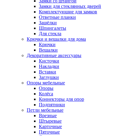
Замки со штангой
Замки для стеклянных дверей
Комплектующие для замков
Ответные планки
Защёлки
Шпингалеты
Для стекла
Крючки и вешалки для дома
Крючки
Вешалки
Декоративные аксессуары
Кисточки
Накладки
Вставки
Заглушки
Опоры мебельные
Опоры
Колёса
Коннекторы для опор
Подпятники
Петли мебельные
Врезные
Штыревые
Карточные
Пяточные