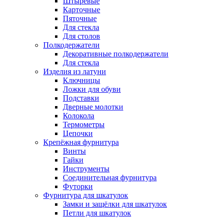
Штыревые
Карточные
Пяточные
Для стекла
Для столов
Полкодержатели
Декоративные полкодержатели
Для стекла
Изделия из латуни
Ключницы
Ложки для обуви
Подставки
Дверные молотки
Колокола
Термометры
Цепочки
Крепёжная фурнитура
Винты
Гайки
Инструменты
Соединительная фурнитура
Футорки
Фурнитура для шкатулок
Замки и защёлки для шкатулок
Петли для шкатулок