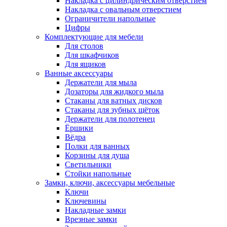
Накладка с цилиндрическим отверстием
Накладка с овальным отверстием
Ограничители напольные
Цифры
Комплектующие для мебели
Для столов
Для шкафчиков
Для ящиков
Ванные аксессуары
Держатели для мыла
Дозаторы для жидкого мыла
Стаканы для ватных дисков
Стаканы для зубных щёток
Держатели для полотенец
Ёршики
Вёдра
Полки для ванных
Корзины для душа
Светильники
Стойки напольные
Замки, ключи, аксессуары мебельные
Ключи
Ключевины
Накладные замки
Врезные замки