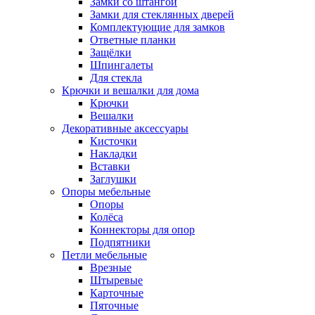
Замки со штангой
Замки для стеклянных дверей
Комплектующие для замков
Ответные планки
Защёлки
Шпингалеты
Для стекла
Крючки и вешалки для дома
Крючки
Вешалки
Декоративные аксессуары
Кисточки
Накладки
Вставки
Заглушки
Опоры мебельные
Опоры
Колёса
Коннекторы для опор
Подпятники
Петли мебельные
Врезные
Штыревые
Карточные
Пяточные