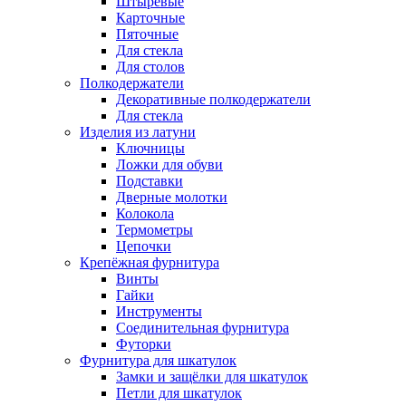
Штыревые
Карточные
Пяточные
Для стекла
Для столов
Полкодержатели
Декоративные полкодержатели
Для стекла
Изделия из латуни
Ключницы
Ложки для обуви
Подставки
Дверные молотки
Колокола
Термометры
Цепочки
Крепёжная фурнитура
Винты
Гайки
Инструменты
Соединительная фурнитура
Футорки
Фурнитура для шкатулок
Замки и защёлки для шкатулок
Петли для шкатулок