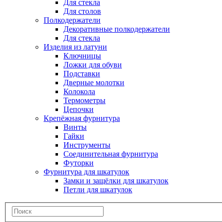
Для стекла
Для столов
Полкодержатели
Декоративные полкодержатели
Для стекла
Изделия из латуни
Ключницы
Ложки для обуви
Подставки
Дверные молотки
Колокола
Термометры
Цепочки
Крепёжная фурнитура
Винты
Гайки
Инструменты
Соединительная фурнитура
Футорки
Фурнитура для шкатулок
Замки и защёлки для шкатулок
Петли для шкатулок