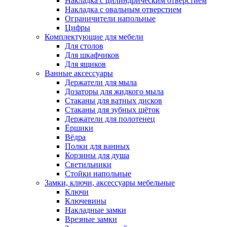
Накладка с цилиндрическим отверстием
Накладка с овальным отверстием
Ограничители напольные
Цифры
Комплектующие для мебели
Для столов
Для шкафчиков
Для ящиков
Ванные аксессуары
Держатели для мыла
Дозаторы для жидкого мыла
Стаканы для ватных дисков
Стаканы для зубных щёток
Держатели для полотенец
Ёршики
Вёдра
Полки для ванных
Корзины для душа
Светильники
Стойки напольные
Замки, ключи, аксессуары мебельные
Ключи
Ключевины
Накладные замки
Врезные замки