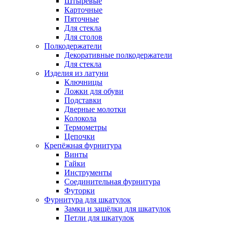
Штыревые
Карточные
Пяточные
Для стекла
Для столов
Полкодержатели
Декоративные полкодержатели
Для стекла
Изделия из латуни
Ключницы
Ложки для обуви
Подставки
Дверные молотки
Колокола
Термометры
Цепочки
Крепёжная фурнитура
Винты
Гайки
Инструменты
Соединительная фурнитура
Футорки
Фурнитура для шкатулок
Замки и защёлки для шкатулок
Петли для шкатулок