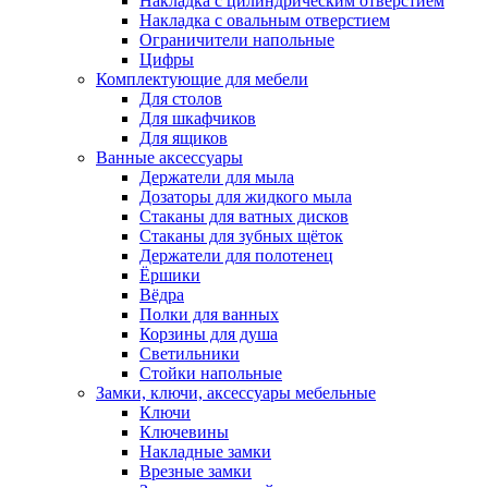
Накладка с цилиндрическим отверстием
Накладка с овальным отверстием
Ограничители напольные
Цифры
Комплектующие для мебели
Для столов
Для шкафчиков
Для ящиков
Ванные аксессуары
Держатели для мыла
Дозаторы для жидкого мыла
Стаканы для ватных дисков
Стаканы для зубных щёток
Держатели для полотенец
Ёршики
Вёдра
Полки для ванных
Корзины для душа
Светильники
Стойки напольные
Замки, ключи, аксессуары мебельные
Ключи
Ключевины
Накладные замки
Врезные замки