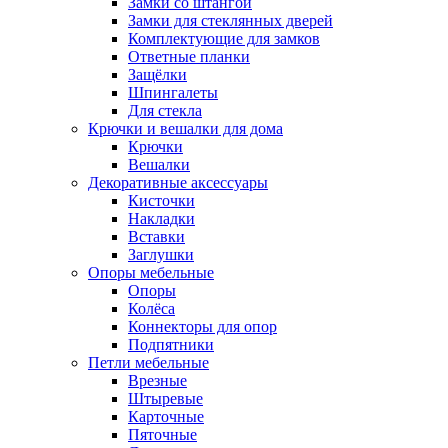
Замки со штангой
Замки для стеклянных дверей
Комплектующие для замков
Ответные планки
Защёлки
Шпингалеты
Для стекла
Крючки и вешалки для дома
Крючки
Вешалки
Декоративные аксессуары
Кисточки
Накладки
Вставки
Заглушки
Опоры мебельные
Опоры
Колёса
Коннекторы для опор
Подпятники
Петли мебельные
Врезные
Штыревые
Карточные
Пяточные