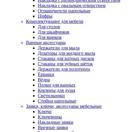
Накладка с цилиндрическим отверстием
Накладка с овальным отверстием
Ограничители напольные
Цифры
Комплектующие для мебели
Для столов
Для шкафчиков
Для ящиков
Ванные аксессуары
Держатели для мыла
Дозаторы для жидкого мыла
Стаканы для ватных дисков
Стаканы для зубных щёток
Держатели для полотенец
Ёршики
Вёдра
Полки для ванных
Корзины для душа
Светильники
Стойки напольные
Замки, ключи, аксессуары мебельные
Ключи
Ключевины
Накладные замки
Врезные замки