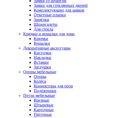
Замки со штангой
Замки для стеклянных дверей
Комплектующие для замков
Ответные планки
Защёлки
Шпингалеты
Для стекла
Крючки и вешалки для дома
Крючки
Вешалки
Декоративные аксессуары
Кисточки
Накладки
Вставки
Заглушки
Опоры мебельные
Опоры
Колёса
Коннекторы для опор
Подпятники
Петли мебельные
Врезные
Штыревые
Карточные
Пяточные