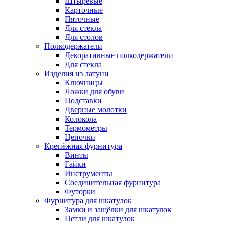
Штыревые
Карточные
Пяточные
Для стекла
Для столов
Полкодержатели
Декоративные полкодержатели
Для стекла
Изделия из латуни
Ключницы
Ложки для обуви
Подставки
Дверные молотки
Колокола
Термометры
Цепочки
Крепёжная фурнитура
Винты
Гайки
Инструменты
Соединительная фурнитура
Футорки
Фурнитура для шкатулок
Замки и защёлки для шкатулок
Петли для шкатулок