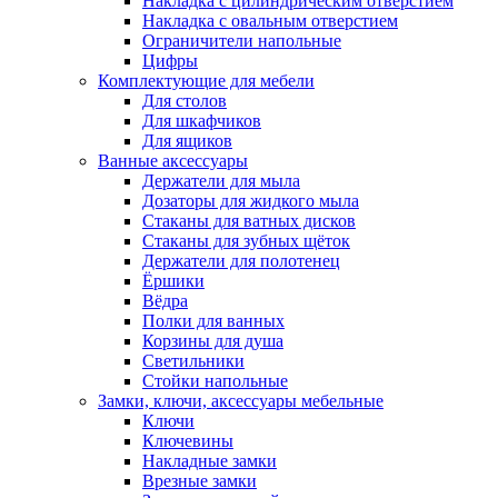
Накладка с цилиндрическим отверстием
Накладка с овальным отверстием
Ограничители напольные
Цифры
Комплектующие для мебели
Для столов
Для шкафчиков
Для ящиков
Ванные аксессуары
Держатели для мыла
Дозаторы для жидкого мыла
Стаканы для ватных дисков
Стаканы для зубных щёток
Держатели для полотенец
Ёршики
Вёдра
Полки для ванных
Корзины для душа
Светильники
Стойки напольные
Замки, ключи, аксессуары мебельные
Ключи
Ключевины
Накладные замки
Врезные замки