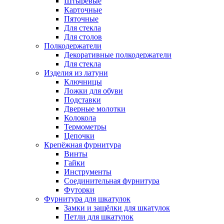
Штыревые
Карточные
Пяточные
Для стекла
Для столов
Полкодержатели
Декоративные полкодержатели
Для стекла
Изделия из латуни
Ключницы
Ложки для обуви
Подставки
Дверные молотки
Колокола
Термометры
Цепочки
Крепёжная фурнитура
Винты
Гайки
Инструменты
Соединительная фурнитура
Футорки
Фурнитура для шкатулок
Замки и защёлки для шкатулок
Петли для шкатулок