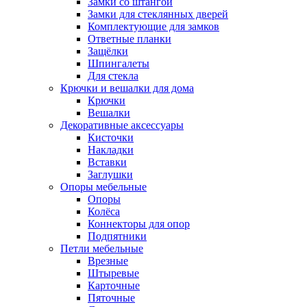
Замки со штангой
Замки для стеклянных дверей
Комплектующие для замков
Ответные планки
Защёлки
Шпингалеты
Для стекла
Крючки и вешалки для дома
Крючки
Вешалки
Декоративные аксессуары
Кисточки
Накладки
Вставки
Заглушки
Опоры мебельные
Опоры
Колёса
Коннекторы для опор
Подпятники
Петли мебельные
Врезные
Штыревые
Карточные
Пяточные