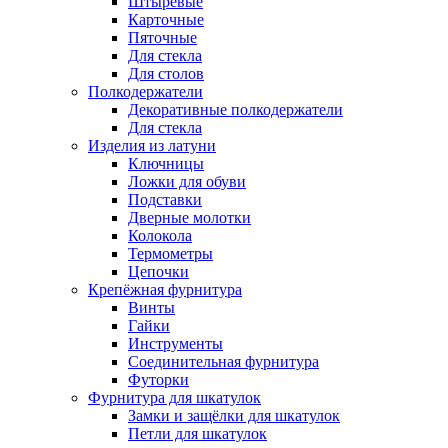
Штыревые
Карточные
Пяточные
Для стекла
Для столов
Полкодержатели
Декоративные полкодержатели
Для стекла
Изделия из латуни
Ключницы
Ложки для обуви
Подставки
Дверные молотки
Колокола
Термометры
Цепочки
Крепёжная фурнитура
Винты
Гайки
Инструменты
Соединительная фурнитура
Футорки
Фурнитура для шкатулок
Замки и защёлки для шкатулок
Петли для шкатулок