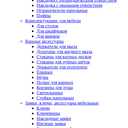
Накладка с цилиндрическим отверстием
Накладка с овальным отверстием
Ограничители напольные
Цифры
Комплектующие для мебели
Для столов
Для шкафчиков
Для ящиков
Ванные аксессуары
Держатели для мыла
Дозаторы для жидкого мыла
Стаканы для ватных дисков
Стаканы для зубных щёток
Держатели для полотенец
Ёршики
Вёдра
Полки для ванных
Корзины для душа
Светильники
Стойки напольные
Замки, ключи, аксессуары мебельные
Ключи
Ключевины
Накладные замки
Врезные замки