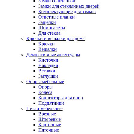
Замки со штангой
Замки для стеклянных дверей
Комплектующие для замков
Ответные планки
Защёлки
Шпингалеты
Для стекла
Крючки и вешалки для дома
Крючки
Вешалки
Декоративные аксессуары
Кисточки
Накладки
Вставки
Заглушки
Опоры мебельные
Опоры
Колёса
Коннекторы для опор
Подпятники
Петли мебельные
Врезные
Штыревые
Карточные
Пяточные