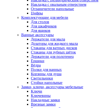
Накладка с цилиндрическим отверстием
Накладка с овальным отверстием
Ограничители напольные
Цифры
Комплектующие для мебели
Для столов
Для шкафчиков
Для ящиков
Ванные аксессуары
Держатели для мыла
Дозаторы для жидкого мыла
Стаканы для ватных дисков
Стаканы для зубных щёток
Держатели для полотенец
Ёршики
Вёдра
Полки для ванных
Корзины для душа
Светильники
Стойки напольные
Замки, ключи, аксессуары мебельные
Ключи
Ключевины
Накладные замки
Врезные замки