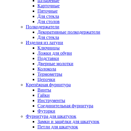
Штыревые
Карточные
Пяточные
Для стекла
Для столов
Полкодержатели
Декоративные полкодержатели
Для стекла
Изделия из латуни
Ключницы
Ложки для обуви
Подставки
Дверные молотки
Колокола
Термометры
Цепочки
Крепёжная фурнитура
Винты
Гайки
Инструменты
Соединительная фурнитура
Футорки
Фурнитура для шкатулок
Замки и защёлки для шкатулок
Петли для шкатулок