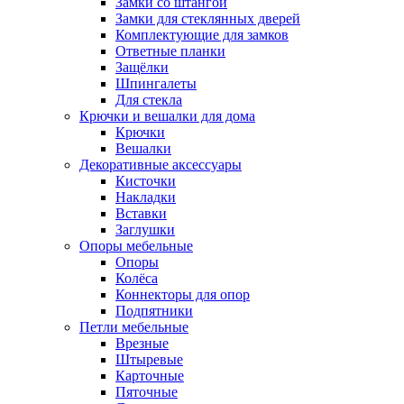
Замки со штангой
Замки для стеклянных дверей
Комплектующие для замков
Ответные планки
Защёлки
Шпингалеты
Для стекла
Крючки и вешалки для дома
Крючки
Вешалки
Декоративные аксессуары
Кисточки
Накладки
Вставки
Заглушки
Опоры мебельные
Опоры
Колёса
Коннекторы для опор
Подпятники
Петли мебельные
Врезные
Штыревые
Карточные
Пяточные