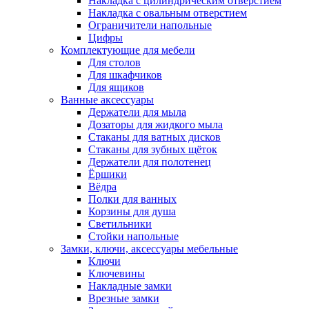
Накладка с цилиндрическим отверстием
Накладка с овальным отверстием
Ограничители напольные
Цифры
Комплектующие для мебели
Для столов
Для шкафчиков
Для ящиков
Ванные аксессуары
Держатели для мыла
Дозаторы для жидкого мыла
Стаканы для ватных дисков
Стаканы для зубных щёток
Держатели для полотенец
Ёршики
Вёдра
Полки для ванных
Корзины для душа
Светильники
Стойки напольные
Замки, ключи, аксессуары мебельные
Ключи
Ключевины
Накладные замки
Врезные замки