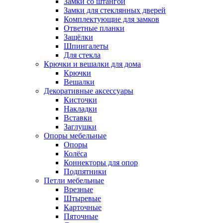
Замки со штангой
Замки для стеклянных дверей
Комплектующие для замков
Ответные планки
Защёлки
Шпингалеты
Для стекла
Крючки и вешалки для дома
Крючки
Вешалки
Декоративные аксессуары
Кисточки
Накладки
Вставки
Заглушки
Опоры мебельные
Опоры
Колёса
Коннекторы для опор
Подпятники
Петли мебельные
Врезные
Штыревые
Карточные
Пяточные