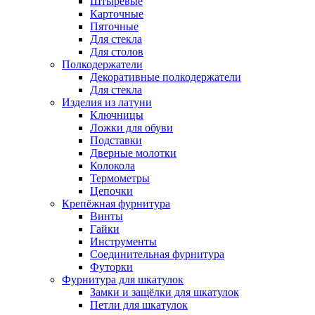
Штыревые
Карточные
Пяточные
Для стекла
Для столов
Полкодержатели
Декоративные полкодержатели
Для стекла
Изделия из латуни
Ключницы
Ложки для обуви
Подставки
Дверные молотки
Колокола
Термометры
Цепочки
Крепёжная фурнитура
Винты
Гайки
Инструменты
Соединительная фурнитура
Футорки
Фурнитура для шкатулок
Замки и защёлки для шкатулок
Петли для шкатулок