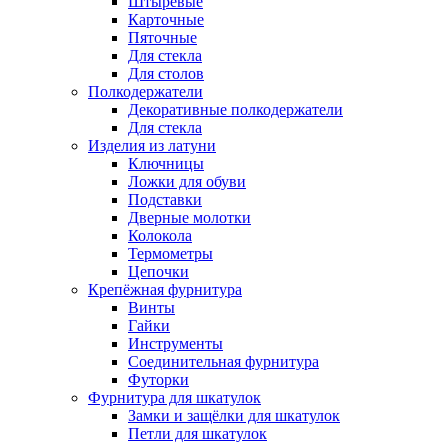
Штыревые
Карточные
Пяточные
Для стекла
Для столов
Полкодержатели
Декоративные полкодержатели
Для стекла
Изделия из латуни
Ключницы
Ложки для обуви
Подставки
Дверные молотки
Колокола
Термометры
Цепочки
Крепёжная фурнитура
Винты
Гайки
Инструменты
Соединительная фурнитура
Футорки
Фурнитура для шкатулок
Замки и защёлки для шкатулок
Петли для шкатулок