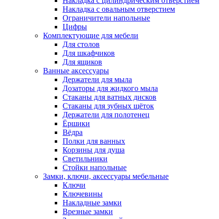
Накладка с цилиндрическим отверстием
Накладка с овальным отверстием
Ограничители напольные
Цифры
Комплектующие для мебели
Для столов
Для шкафчиков
Для ящиков
Ванные аксессуары
Держатели для мыла
Дозаторы для жидкого мыла
Стаканы для ватных дисков
Стаканы для зубных щёток
Держатели для полотенец
Ёршики
Вёдра
Полки для ванных
Корзины для душа
Светильники
Стойки напольные
Замки, ключи, аксессуары мебельные
Ключи
Ключевины
Накладные замки
Врезные замки