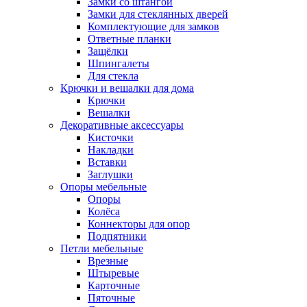
Замки со штангой
Замки для стеклянных дверей
Комплектующие для замков
Ответные планки
Защёлки
Шпингалеты
Для стекла
Крючки и вешалки для дома
Крючки
Вешалки
Декоративные аксессуары
Кисточки
Накладки
Вставки
Заглушки
Опоры мебельные
Опоры
Колёса
Коннекторы для опор
Подпятники
Петли мебельные
Врезные
Штыревые
Карточные
Пяточные