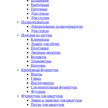
Штыревые
Карточные
Пяточные
Для стекла
Для столов
Полкодержатели
Декоративные полкодержатели
Для стекла
Изделия из латуни
Ключницы
Ложки для обуви
Подставки
Дверные молотки
Колокола
Термометры
Цепочки
Крепёжная фурнитура
Винты
Гайки
Инструменты
Соединительная фурнитура
Футорки
Фурнитура для шкатулок
Замки и защёлки для шкатулок
Петли для шкатулок