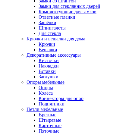
Замки со штангой
Замки для стеклянных дверей
Комплектующие для замков
Ответные планки
Защёлки
Шпингалеты
Для стекла
Крючки и вешалки для дома
Крючки
Вешалки
Декоративные аксессуары
Кисточки
Накладки
Вставки
Заглушки
Опоры мебельные
Опоры
Колёса
Коннекторы для опор
Подпятники
Петли мебельные
Врезные
Штыревые
Карточные
Пяточные