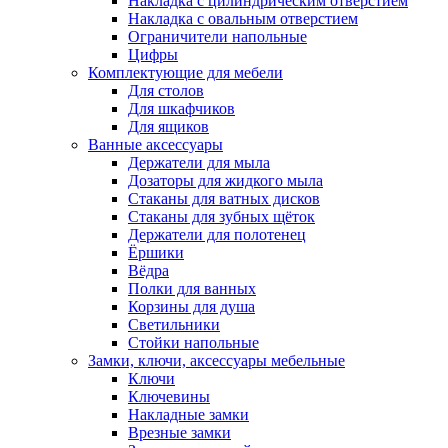
Накладка с цилиндрическим отверстием
Накладка с овальным отверстием
Ограничители напольные
Цифры
Комплектующие для мебели
Для столов
Для шкафчиков
Для ящиков
Ванные аксессуары
Держатели для мыла
Дозаторы для жидкого мыла
Стаканы для ватных дисков
Стаканы для зубных щёток
Держатели для полотенец
Ёршики
Вёдра
Полки для ванных
Корзины для душа
Светильники
Стойки напольные
Замки, ключи, аксессуары мебельные
Ключи
Ключевины
Накладные замки
Врезные замки