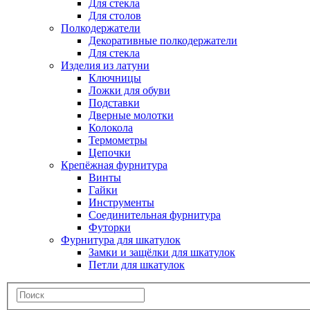
Для стекла
Для столов
Полкодержатели
Декоративные полкодержатели
Для стекла
Изделия из латуни
Ключницы
Ложки для обуви
Подставки
Дверные молотки
Колокола
Термометры
Цепочки
Крепёжная фурнитура
Винты
Гайки
Инструменты
Соединительная фурнитура
Футорки
Фурнитура для шкатулок
Замки и защёлки для шкатулок
Петли для шкатулок