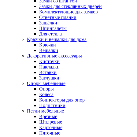
Замки со штангой
Замки для стеклянных дверей
Комплектующие для замков
Ответные планки
Защёлки
Шпингалеты
Для стекла
Крючки и вешалки для дома
Крючки
Вешалки
Декоративные аксессуары
Кисточки
Накладки
Вставки
Заглушки
Опоры мебельные
Опоры
Колёса
Коннекторы для опор
Подпятники
Петли мебельные
Врезные
Штыревые
Карточные
Пяточные