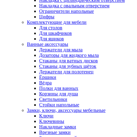
Накладка с цилиндрическим отверстием
Накладка с овальным отверстием
Ограничители напольные
Цифры
Комплектующие для мебели
Для столов
Для шкафчиков
Для ящиков
Ванные аксессуары
Держатели для мыла
Дозаторы для жидкого мыла
Стаканы для ватных дисков
Стаканы для зубных щёток
Держатели для полотенец
Ёршики
Вёдра
Полки для ванных
Корзины для душа
Светильники
Стойки напольные
Замки, ключи, аксессуары мебельные
Ключи
Ключевины
Накладные замки
Врезные замки