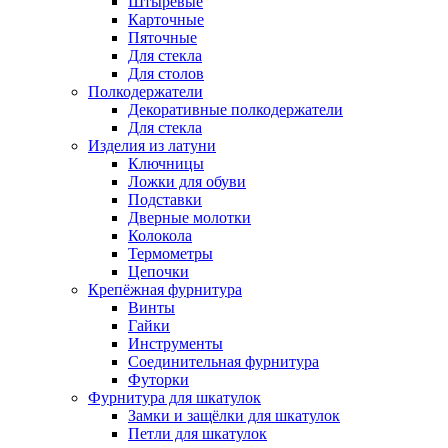
Штыревые
Карточные
Пяточные
Для стекла
Для столов
Полкодержатели
Декоративные полкодержатели
Для стекла
Изделия из латуни
Ключницы
Ложки для обуви
Подставки
Дверные молотки
Колокола
Термометры
Цепочки
Крепёжная фурнитура
Винты
Гайки
Инструменты
Соединительная фурнитура
Футорки
Фурнитура для шкатулок
Замки и защёлки для шкатулок
Петли для шкатулок