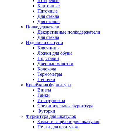
Штыревые
Карточные
Пяточные
Для стекла
Для столов
Полкодержатели
Декоративные полкодержатели
Для стекла
Изделия из латуни
Ключницы
Ложки для обуви
Подставки
Дверные молотки
Колокола
Термометры
Цепочки
Крепёжная фурнитура
Винты
Гайки
Инструменты
Соединительная фурнитура
Футорки
Фурнитура для шкатулок
Замки и защёлки для шкатулок
Петли для шкатулок