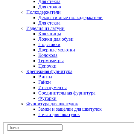
Для стекла
Для столов
Полкодержатели
Декоративные полкодержатели
Для стекла
Изделия из латуни
Ключницы
Ложки для обуви
Подставки
Дверные молотки
Колокола
Термометры
Цепочки
Крепёжная фурнитура
Винты
Гайки
Инструменты
Соединительная фурнитура
Футорки
Фурнитура для шкатулок
Замки и защёлки для шкатулок
Петли для шкатулок