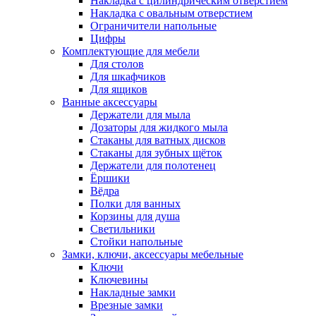
Накладка с цилиндрическим отверстием
Накладка с овальным отверстием
Ограничители напольные
Цифры
Комплектующие для мебели
Для столов
Для шкафчиков
Для ящиков
Ванные аксессуары
Держатели для мыла
Дозаторы для жидкого мыла
Стаканы для ватных дисков
Стаканы для зубных щёток
Держатели для полотенец
Ёршики
Вёдра
Полки для ванных
Корзины для душа
Светильники
Стойки напольные
Замки, ключи, аксессуары мебельные
Ключи
Ключевины
Накладные замки
Врезные замки