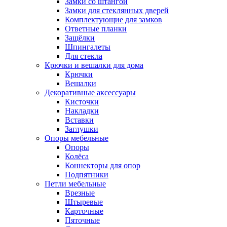
Замки со штангой
Замки для стеклянных дверей
Комплектующие для замков
Ответные планки
Защёлки
Шпингалеты
Для стекла
Крючки и вешалки для дома
Крючки
Вешалки
Декоративные аксессуары
Кисточки
Накладки
Вставки
Заглушки
Опоры мебельные
Опоры
Колёса
Коннекторы для опор
Подпятники
Петли мебельные
Врезные
Штыревые
Карточные
Пяточные