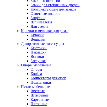
Замки со штангой
Замки для стеклянных дверей
Комплектующие для замков
Ответные планки
Защёлки
Шпингалеты
Для стекла
Крючки и вешалки для дома
Крючки
Вешалки
Декоративные аксессуары
Кисточки
Накладки
Вставки
Заглушки
Опоры мебельные
Опоры
Колёса
Коннекторы для опор
Подпятники
Петли мебельные
Врезные
Штыревые
Карточные
Пяточные