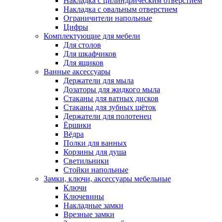
Накладка с цилиндрическим отверстием
Накладка с овальным отверстием
Ограничители напольные
Цифры
Комплектующие для мебели
Для столов
Для шкафчиков
Для ящиков
Ванные аксессуары
Держатели для мыла
Дозаторы для жидкого мыла
Стаканы для ватных дисков
Стаканы для зубных щёток
Держатели для полотенец
Ёршики
Вёдра
Полки для ванных
Корзины для душа
Светильники
Стойки напольные
Замки, ключи, аксессуары мебельные
Ключи
Ключевины
Накладные замки
Врезные замки