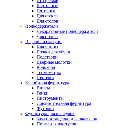
Штыревые
Карточные
Пяточные
Для стекла
Для столов
Полкодержатели
Декоративные полкодержатели
Для стекла
Изделия из латуни
Ключницы
Ложки для обуви
Подставки
Дверные молотки
Колокола
Термометры
Цепочки
Крепёжная фурнитура
Винты
Гайки
Инструменты
Соединительная фурнитура
Футорки
Фурнитура для шкатулок
Замки и защёлки для шкатулок
Петли для шкатулок