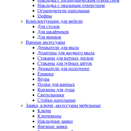
Накладка с цилиндрическим отверстием
Накладка с овальным отверстием
Ограничители напольные
Цифры
Комплектующие для мебели
Для столов
Для шкафчиков
Для ящиков
Ванные аксессуары
Держатели для мыла
Дозаторы для жидкого мыла
Стаканы для ватных дисков
Стаканы для зубных щёток
Держатели для полотенец
Ёршики
Вёдра
Полки для ванных
Корзины для душа
Светильники
Стойки напольные
Замки, ключи, аксессуары мебельные
Ключи
Ключевины
Накладные замки
Врезные замки