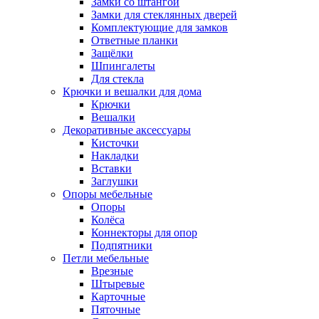
Замки со штангой
Замки для стеклянных дверей
Комплектующие для замков
Ответные планки
Защёлки
Шпингалеты
Для стекла
Крючки и вешалки для дома
Крючки
Вешалки
Декоративные аксессуары
Кисточки
Накладки
Вставки
Заглушки
Опоры мебельные
Опоры
Колёса
Коннекторы для опор
Подпятники
Петли мебельные
Врезные
Штыревые
Карточные
Пяточные