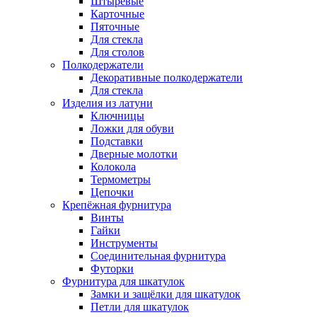
Штыревые
Карточные
Пяточные
Для стекла
Для столов
Полкодержатели
Декоративные полкодержатели
Для стекла
Изделия из латуни
Ключницы
Ложки для обуви
Подставки
Дверные молотки
Колокола
Термометры
Цепочки
Крепёжная фурнитура
Винты
Гайки
Инструменты
Соединительная фурнитура
Футорки
Фурнитура для шкатулок
Замки и защёлки для шкатулок
Петли для шкатулок