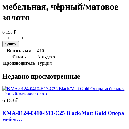
мебельная, чёрный/матовое
золото
6 158
₽
−
+
Высота, мм
410
Стиль
Арт-деко
Производитель
Турция
Недавно просмотренные
6 158
₽
KMA-0124-0410-B13-C25 Black/Matt Gold Опора
мебел…